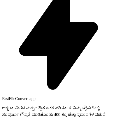
FastFileConvert.app
ಅತ್ಯಂತ ವೇಗದ ಮತ್ತು ಭದ್ರಿತ ಕಡತ ಪರಿವರ್ತಕ. ನಿಮ್ಮ ಬ್ರೌಸರ್‌ನಲ್ಲಿ
ಸಂಪೂರ್ಣ ಗೌಪ್ಯತೆ ಮಾಡಿಕೊಂಡು 400 ಕ್ಕೂ ಹೆಚ್ಚು ಸ್ವರೂಪಗಳ ನಡುವೆ