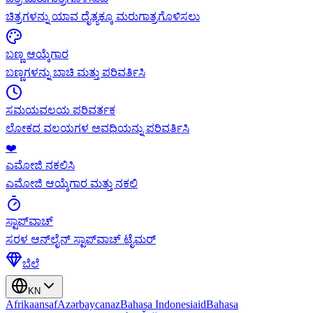
ಚಿತ್ರಗಳನ್ನು ಯಾವ ದೈತ್ಯಕ್ಕೂ ಮರುಗಾತ್ರಗೊಳಿಸಲು
ಬಣ್ಣ ಆಯ್ಕೆಗಾರ
ಬಣ್ಣಗಳನ್ನು ಬಾಚಿ ಮತ್ತು ಪರಿವರ್ತಿಸಿ
ಸಮಯವಲಯ ಪರಿವರ್ತಕ
ಲೋಕದ ವಲಯಗಳ ಅವಧಿಯನ್ನು ಪರಿವರ್ತಿಸಿ
❤️
ಎಮೋಜಿ ನಕಲಿಸಿ
ಎಮೋಜಿ ಆಯ್ಕೆಗಾರ ಮತ್ತು ನಕಲಿ
ಸ್ಟಾಪ್‌ವಾಚ್
ಸರಳ ಆನ್‌ಲೈನ್ ಸ್ಟಾಪ್‌ವಾಚ್ ಟೈಮರ್
ಬೆಲೆ
KN
Afrikaans
af
Azərbaycan
az
Bahasa Indonesia
id
Bahasa