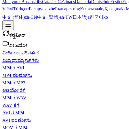
Melayu
ms
Bosanski
bs
Català
ca
Čeština
cs
Dansk
da
Deutsch
de
Eesti
et
Eng
Việt
vi
Türkçe
tr
Беларуская
be
Български
bg
Кыргызча
ky
Қазақша
kk
М
中文 (简体)
zh-CN
中文 (繁體)
zh-TW
日本語
ja
한국어
ko
ಕನ್ವರ್ಟರ್
ವೀಡಿಯೋ
ವೀಡಿಯೋ ಪರಿವರ್ತಕ
ಎಲ್ಲಾ ಫಾರ್ಮ್ಯಾಟ್‌ಗಳು
MP4 ಗೆ AVI
MP4 ಪರಿವರ್ತಿಸು
MP4 ಗೆ MP3
ಆಡಿಯೋ ತೆಗೆ
MP4 ಗೆ WAV
WAV ತೆಗೆ
AVI ಗೆ MP4
AVI ಪರಿವರ್ತಿಸು
MOV ಗೆ MP4