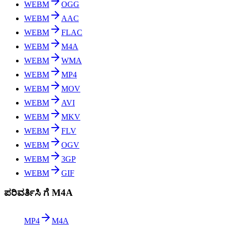
WEBM
OGG
WEBM
AAC
WEBM
FLAC
WEBM
M4A
WEBM
WMA
WEBM
MP4
WEBM
MOV
WEBM
AVI
WEBM
MKV
WEBM
FLV
WEBM
OGV
WEBM
3GP
WEBM
GIF
ಪರಿವರ್ತಿಸಿ ಗೆ M4A
MP4
M4A