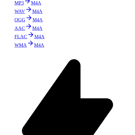
MP3
M4A
WAV
M4A
OGG
M4A
AAC
M4A
FLAC
M4A
WMA
M4A