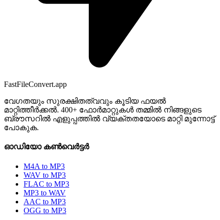
FastFileConvert.app
വേഗതയും സുരക്ഷിതത്വവും കൂടിയ ഫയൽ
മാറ്റിത്തീർക്കൽ. 400+ ഫോർമാറ്റുകൾ തമ്മിൽ നിങ്ങളുടെ
ബ്രൗസറിൽ എളുപ്പത്തിൽ വ്യക്തതയോടെ മാറ്റി മുന്നോട്ട്
പോകുക.
ഓഡിയോ കൺവെർട്ടർ
M4A to MP3
WAV to MP3
FLAC to MP3
MP3 to WAV
AAC to MP3
OGG to MP3