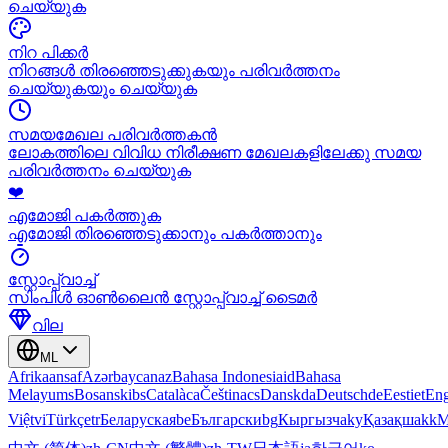
ചെയ്യുക
നിറ പിക്കർ
നിറങ്ങൾ തിരഞ്ഞെടുക്കുകയും പരിവർത്തനം
ചെയ്യുകയും ചെയ്യുക
സമയമേഖല പരിവർത്തകൻ
ലോകത്തിലെ വിവിധ നിരീക്ഷണ മേഖലകളിലേക്കു സമയ
പരിവർത്തനം ചെയ്യുക
❤️
എമോജി പകർത്തുക
എമോജി തിരഞ്ഞെടുക്കാനും പകർത്താനും
സ്റ്റോപ്പ്വാച്ച്
സിംപിൾ ഓൺലൈൻ സ്റ്റോപ്പ്വാച്ച് ടൈമർ
വില
ML
Afrikaans
af
Azərbaycan
az
Bahasa Indonesia
id
Bahasa
Melayu
ms
Bosanski
bs
Català
ca
Čeština
cs
Dansk
da
Deutsch
de
Eesti
et
Eng
Việt
vi
Türkçe
tr
Беларуская
be
Български
bg
Кыргызча
ky
Қазақша
kk
М