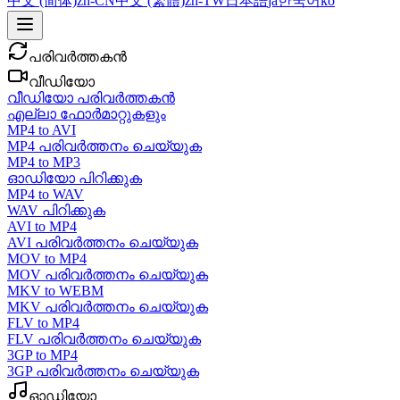
中文 (简体)
zh-CN
中文 (繁體)
zh-TW
日本語
ja
한국어
ko
പരിവർത്തകൻ
വീഡിയോ
വീഡിയോ പരിവർത്തകൻ
എല്ലാ ഫോർമാറ്റുകളും
MP4 to AVI
MP4 പരിവർത്തനം ചെയ്യുക
MP4 to MP3
ഓഡിയോ പിറിക്കുക
MP4 to WAV
WAV പിറിക്കുക
AVI to MP4
AVI പരിവർത്തനം ചെയ്യുക
MOV to MP4
MOV പരിവർത്തനം ചെയ്യുക
MKV to WEBM
MKV പരിവർത്തനം ചെയ്യുക
FLV to MP4
FLV പരിവർത്തനം ചെയ്യുക
3GP to MP4
3GP പരിവർത്തനം ചെയ്യുക
ഓഡിയോ