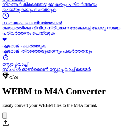
നിറങ്ങൾ തിരഞ്ഞെടുക്കുകയും പരിവർത്തനം
ചെയ്യുകയും ചെയ്യുക
സമയമേഖല പരിവർത്തകൻ
ലോകത്തിലെ വിവിധ നിരീക്ഷണ മേഖലകളിലേക്കു സമയ
പരിവർത്തനം ചെയ്യുക
❤️
എമോജി പകർത്തുക
എമോജി തിരഞ്ഞെടുക്കാനും പകർത്താനും
സ്റ്റോപ്പ്വാച്ച്
സിംപിൾ ഓൺലൈൻ സ്റ്റോപ്പ്വാച്ച് ടൈമർ
വില
WEBM to M4A Converter
Easily convert your WEBM files to the M4A format.