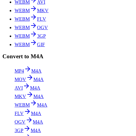
WEBM
AVI
WEBM
MKV
WEBM
FLV
WEBM
OGV
WEBM
3GP
WEBM
GIF
Convert to M4A
MP4
M4A
MOV
M4A
AVI
M4A
MKV
M4A
WEBM
M4A
FLV
M4A
OGV
M4A
3GP
M4A