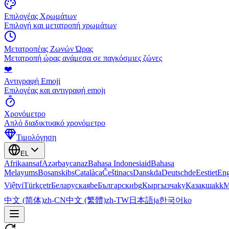
Επιλογέας Χρωμάτων
Επιλογή και μετατροπή χρωμάτων
Μετατροπέας Ζωνών Ώρας
Μετατροπή ώρας ανάμεσα σε παγκόσμιες ζώνες
❤️
Αντιγραφή Emoji
Επιλογέας και αντιγραφή emojι
Χρονόμετρο
Απλό διαδικτυακό χρονόμετρο
Τιμολόγηση
EL
Afrikaans
af
Azərbaycan
az
Bahasa Indonesia
id
Bahasa
Melayu
ms
Bosanski
bs
Català
ca
Čeština
cs
Dansk
da
Deutsch
de
Eesti
et
Eng
Việt
vi
Türkçe
tr
Беларуская
be
Български
bg
Кыргызча
ky
Қазақша
kk
М
中文 (简体)
zh-CN
中文 (繁體)
zh-TW
日本語
ja
한국어
ko