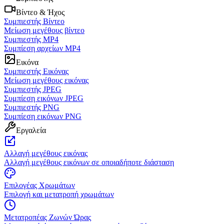
Βίντεο & Ήχος
Συμπιεστής Βίντεο
Μείωση μεγέθους βίντεο
Συμπιεστής MP4
Συμπίεση αρχείων MP4
Εικόνα
Συμπιεστής Εικόνας
Μείωση μεγέθους εικόνας
Συμπιεστής JPEG
Συμπίεση εικόνων JPEG
Συμπιεστής PNG
Συμπίεση εικόνων PNG
Εργαλεία
Αλλαγή μεγέθους εικόνας
Αλλαγή μεγέθους εικόνων σε οποιαδήποτε διάσταση
Επιλογέας Χρωμάτων
Επιλογή και μετατροπή χρωμάτων
Μετατροπέας Ζωνών Ώρας