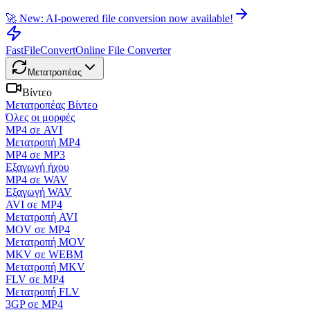
🚀 New: AI-powered file conversion now available!
FastFileConvert
Online File Converter
Μετατροπέας
Βίντεο
Μετατροπέας Βίντεο
Όλες οι μορφές
MP4 σε AVI
Μετατροπή MP4
MP4 σε MP3
Εξαγωγή ήχου
MP4 σε WAV
Εξαγωγή WAV
AVI σε MP4
Μετατροπή AVI
MOV σε MP4
Μετατροπή MOV
MKV σε WEBM
Μετατροπή MKV
FLV σε MP4
Μετατροπή FLV
3GP σε MP4