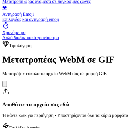
Μετατροπή ώρας ανάμεσα σε παγκόσμιες ζώνες
❤️
Αντιγραφή Emoji
Επιλογέας και αντιγραφή emojι
Χρονόμετρο
Απλό διαδικτυακό χρονόμετρο
Τιμολόγηση
Μετατροπέας WebM σε GIF
Μετατρέψτε εύκολα τα αρχεία WebM σας σε μορφή GIF.
Αποθέστε τα αρχεία σας εδώ
Ή κάντε κλικ για περιήγηση • Υποστηρίζονται όλα τα κύρια μορφό
Επιλέξτε Αρχεία