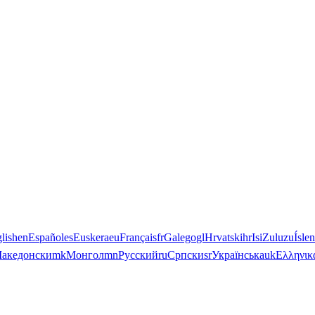
lish
en
Español
es
Euskera
eu
Français
fr
Galego
gl
Hrvatski
hr
IsiZulu
zu
Ísle
акедонски
mk
Монгол
mn
Русский
ru
Српски
sr
Українська
uk
Ελληνικ