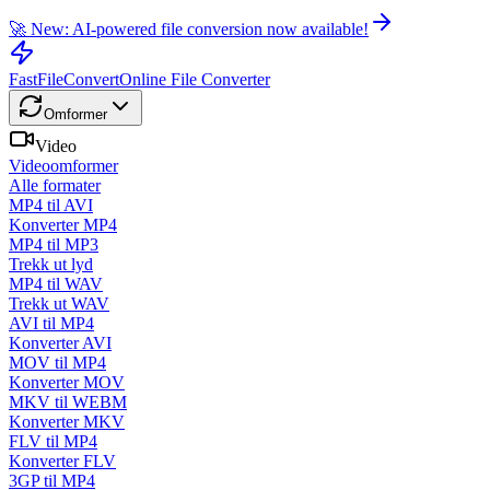
🚀 New: AI-powered file conversion now available!
FastFileConvert
Online File Converter
Omformer
Video
Videoomformer
Alle formater
MP4 til AVI
Konverter MP4
MP4 til MP3
Trekk ut lyd
MP4 til WAV
Trekk ut WAV
AVI til MP4
Konverter AVI
MOV til MP4
Konverter MOV
MKV til WEBM
Konverter MKV
FLV til MP4
Konverter FLV
3GP til MP4