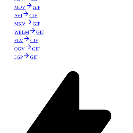
MOV
GIF
AVI
GIF
MKV
GIF
WEBM
GIF
FLV
GIF
OGV
GIF
3GP
GIF