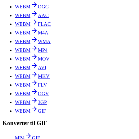
WEBM
OGG
WEBM
AAC
WEBM
FLAC
WEBM
M4A
WEBM
WMA
WEBM
MP4
WEBM
MOV
WEBM
AVI
WEBM
MKV
WEBM
FLV
WEBM
OGV
WEBM
3GP
WEBM
GIF
Konverter til GIF
MP4
GIF