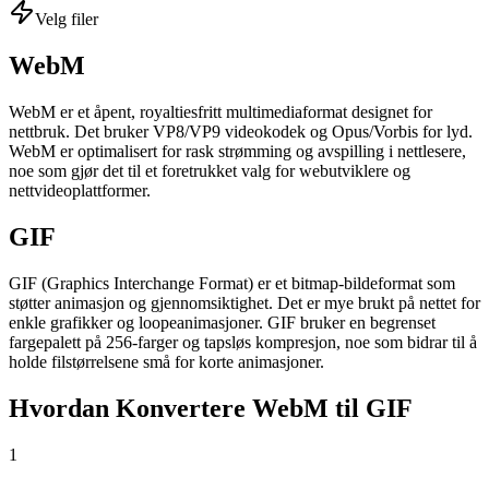
Velg filer
WebM
WebM er et åpent, royaltiesfritt multimediaformat designet for
nettbruk. Det bruker VP8/VP9 videokodek og Opus/Vorbis for lyd.
WebM er optimalisert for rask strømming og avspilling i nettlesere,
noe som gjør det til et foretrukket valg for webutviklere og
nettvideoplattformer.
GIF
GIF (Graphics Interchange Format) er et bitmap-bildeformat som
støtter animasjon og gjennomsiktighet. Det er mye brukt på nettet for
enkle grafikker og loopeanimasjoner. GIF bruker en begrenset
fargepalett på 256-farger og tapsløs kompresjon, noe som bidrar til å
holde filstørrelsene små for korte animasjoner.
Hvordan Konvertere WebM til GIF
1