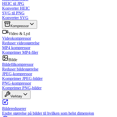
HEIC til JPG
Konverter HEIC
SVG til PNG
Konverter SVG
Kompressor
Video & Lyd
Videokompressor
Reduser videostørrelse
MP4 kompressor
Komprimer MP4-filer
Bilde
Bildefilkompressor
Reduser bildestørrelse
JPEG-kompressor
Komprimer JPEG-bilder
PNG-kompressor
Komprimer PNG-bilder
Verktøy
Bildereduserer
Endre størrelse på bilder til hvilken som helst dimensjon