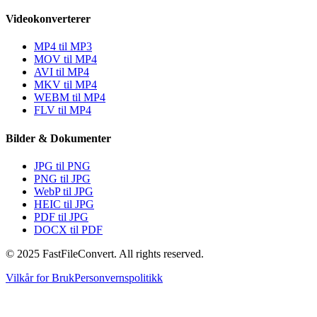
Videokonverterer
MP4 til MP3
MOV til MP4
AVI til MP4
MKV til MP4
WEBM til MP4
FLV til MP4
Bilder & Dokumenter
JPG til PNG
PNG til JPG
WebP til JPG
HEIC til JPG
PDF til JPG
DOCX til PDF
© 2025 FastFileConvert. All rights reserved.
Vilkår for Bruk
Personvernspolitikk