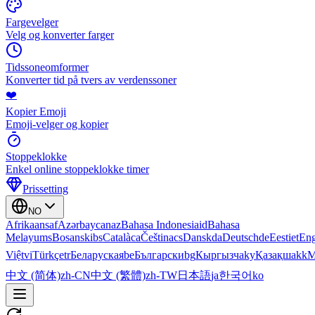
Fargevelger
Velg og konverter farger
Tidssoneomformer
Konverter tid på tvers av verdenssoner
❤️
Kopier Emoji
Emoji-velger og kopier
Stoppeklokke
Enkel online stoppeklokke timer
Prissetting
NO
Afrikaans
af
Azərbaycan
az
Bahasa Indonesia
id
Bahasa
Melayu
ms
Bosanski
bs
Català
ca
Čeština
cs
Dansk
da
Deutsch
de
Eesti
et
Eng
Việt
vi
Türkçe
tr
Беларуская
be
Български
bg
Кыргызча
ky
Қазақша
kk
М
中文 (简体)
zh-CN
中文 (繁體)
zh-TW
日本語
ja
한국어
ko