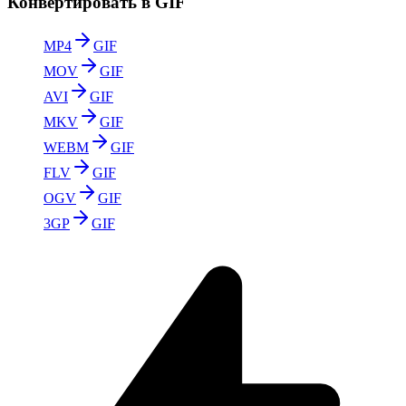
Конвертировать в GIF
MP4
GIF
MOV
GIF
AVI
GIF
MKV
GIF
WEBM
GIF
FLV
GIF
OGV
GIF
3GP
GIF