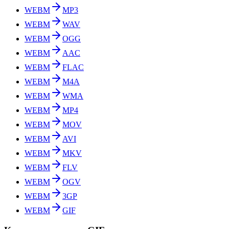
WEBM
MP3
WEBM
WAV
WEBM
OGG
WEBM
AAC
WEBM
FLAC
WEBM
M4A
WEBM
WMA
WEBM
MP4
WEBM
MOV
WEBM
AVI
WEBM
MKV
WEBM
FLV
WEBM
OGV
WEBM
3GP
WEBM
GIF