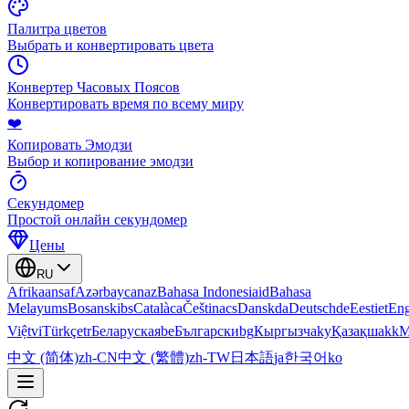
Палитра цветов
Выбрать и конвертировать цвета
Конвертер Часовых Поясов
Конвертировать время по всему миру
❤️
Копировать Эмодзи
Выбор и копирование эмодзи
Секундомер
Простой онлайн секундомер
Цены
RU
Afrikaans
af
Azərbaycan
az
Bahasa Indonesia
id
Bahasa
Melayu
ms
Bosanski
bs
Català
ca
Čeština
cs
Dansk
da
Deutsch
de
Eesti
et
Eng
Việt
vi
Türkçe
tr
Беларуская
be
Български
bg
Кыргызча
ky
Қазақша
kk
М
中文 (简体)
zh-CN
中文 (繁體)
zh-TW
日本語
ja
한국어
ko