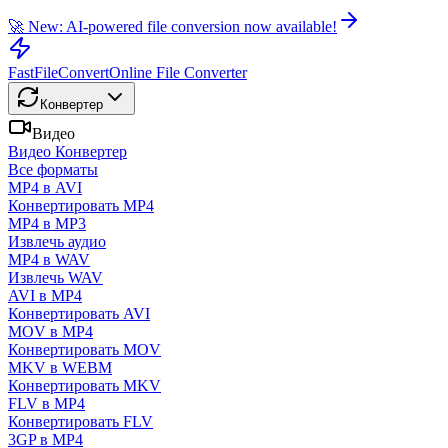
🚀 New: AI-powered file conversion now available!
FastFileConvert
Online File Converter
Конвертер
Видео
Видео Конвертер
Все форматы
MP4 в AVI
Конвертировать MP4
MP4 в MP3
Извлечь аудио
MP4 в WAV
Извлечь WAV
AVI в MP4
Конвертировать AVI
MOV в MP4
Конвертировать MOV
MKV в WEBM
Конвертировать MKV
FLV в MP4
Конвертировать FLV
3GP в MP4