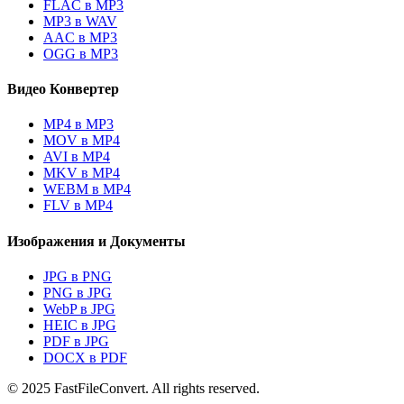
FLAC в MP3
MP3 в WAV
AAC в MP3
OGG в MP3
Видео Конвертер
MP4 в MP3
MOV в MP4
AVI в MP4
MKV в MP4
WEBM в MP4
FLV в MP4
Изображения и Документы
JPG в PNG
PNG в JPG
WebP в JPG
HEIC в JPG
PDF в JPG
DOCX в PDF
© 2025 FastFileConvert. All rights reserved.