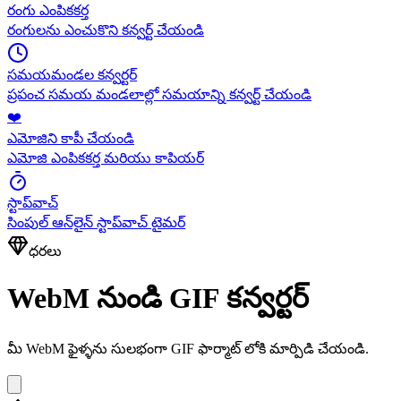
రంగు ఎంపికకర్త
రంగులను ఎంచుకొని కన్వర్ట్ చేయండి
సమయమండల కన్వర్టర్
ప్రపంచ సమయ మండలాల్లో సమయాన్ని కన్వర్ట్ చేయండి
❤️
ఎమోజిని కాపీ చేయండి
ఎమోజి ఎంపికకర్త మరియు కాపియర్
స్టాప్‌వాచ్
సింపుల్ ఆన్‌లైన్ స్టాప్‌వాచ్ టైమర్
ధరలు
WebM నుండి GIF కన్వర్టర్
మీ WebM ఫైళ్ళను సులభంగా GIF ఫార్మాట్ లోకి మార్పిడి చేయండి.