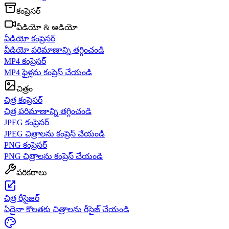
కంప్రెసర్
వీడియో & ఆడియో
వీడియో కంప్రెసర్
వీడియో పరిమాణాన్ని తగ్గించండి
MP4 కంప్రెసర్
MP4 ఫైళ్లను కంప్రెస్ చేయండి
చిత్రం
చిత్ర కంప్రెసర్
చిత్ర పరిమాణాన్ని తగ్గించండి
JPEG కంప్రెసర్
JPEG చిత్రాలను కంప్రెస్ చేయండి
PNG కంప్రెసర్
PNG చిత్రాలను కంప్రెస్ చేయండి
పరికరాలు
చిత్ర రీసైజర్
ఏదైనా కొలతకు చిత్రాలను రీసైజ్ చేయండి