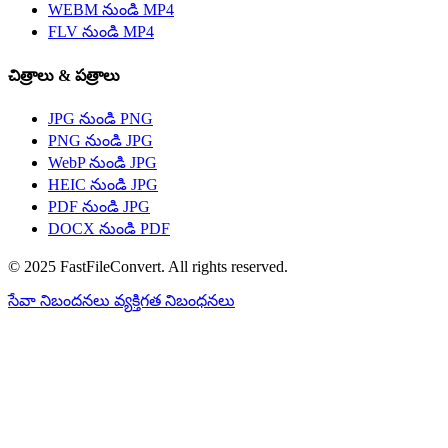
WEBM నుండి MP4
FLV నుండి MP4
చిత్రాలు & పత్రాలు
JPG నుండి PNG
PNG నుండి JPG
WebP నుండి JPG
HEIC నుండి JPG
PDF నుండి JPG
DOCX నుండి PDF
© 2025 FastFileConvert. All rights reserved.
సేవా నిబందనలు
వ్యక్తిగత నిబంధనలు