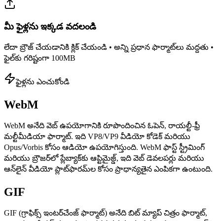
మీ ఫైళ్లను ఇక్కడ వదలండి
లేదా బ్రౌజ్ చేయడానికి క్లిక్ చేయండి • అన్ని ప్రధాన ఫార్మాట్‌లు మద్దతు •
ఫైల్‌కు గరిష్టంగా 100MB
ఫైళ్లను ఎంచుకోండి
WebM
WebM అనేది వెబ్ ఉపయోగానికి రూపొందించిన ఓపెన్, రాయల్టీ-ఫ్రీ
మల్టీమీడియా ఫార్మాట్. ఇది VP8/VP9 వీడియో కోడెక్ మరియు
Opus/Vorbis కోసం ఆడియో ఉపయోగిస్తుంది. WebM ఫాస్ట్ స్ట్రీమింగ్
మరియు బ్రౌజర్‌లో ప్లేబ్యాక్‌కు ఆప్టిమైజ్డ్, ఇది వెబ్ డెవలపర్లు మరియు
ఆన్‌లైన్ వీడియో ప్లాట్‌ఫారమ్‌ల కోసం ప్రాధాన్యతైన ఎంపికగా ఉంటుంది.
GIF
GIF (గ్రాఫిక్స్ ఇంటర్‌చేంజ్ ఫార్మాట్) అనేది బిట్ మ్యాప్ చిత్రం ఫార్మాట్,