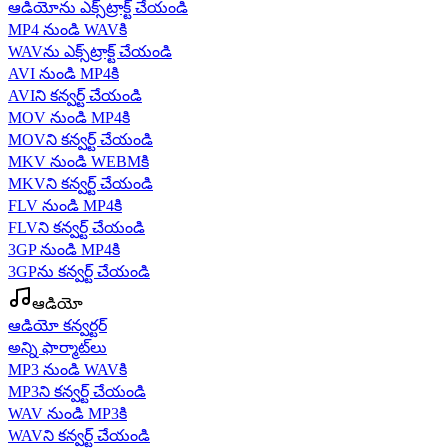
ఆడియోను ఎక్స్‌ట్రాక్ట్ చేయండి
MP4 నుండి WAVకి
WAVను ఎక్స్‌ట్రాక్ట్ చేయండి
AVI నుండి MP4కి
AVIని కన్వర్ట్ చేయండి
MOV నుండి MP4కి
MOVని కన్వర్ట్ చేయండి
MKV నుండి WEBMకి
MKVని కన్వర్ట్ చేయండి
FLV నుండి MP4కి
FLVని కన్వర్ట్ చేయండి
3GP నుండి MP4కి
3GPను కన్వర్ట్ చేయండి
ఆడియో
ఆడియో కన్వర్టర్
అన్ని ఫార్మాట్‌లు
MP3 నుండి WAVకి
MP3ని కన్వర్ట్ చేయండి
WAV నుండి MP3కి
WAVని కన్వర్ట్ చేయండి