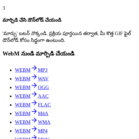
3
మార్పిడి చేసి డౌన్‌లోడ్ చేయండి
'మార్చు' బటన్ నొక్కండి. ప్రక్రియ పూర్తయిన తర్వాత, మీ కొత్త GIF ఫైల్
డౌన్‌లోడ్ కోసం సిద్ధంగా ఉంటుంది.
WebM నుండి మార్పిడి చేయండి
WEBM
MP3
WEBM
WAV
WEBM
OGG
WEBM
AAC
WEBM
FLAC
WEBM
M4A
WEBM
WMA
WEBM
MP4