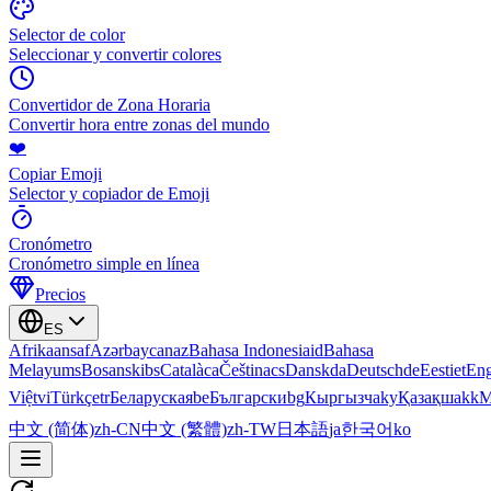
Selector de color
Seleccionar y convertir colores
Convertidor de Zona Horaria
Convertir hora entre zonas del mundo
❤️
Copiar Emoji
Selector y copiador de Emoji
Cronómetro
Cronómetro simple en línea
Precios
ES
Afrikaans
af
Azərbaycan
az
Bahasa Indonesia
id
Bahasa
Melayu
ms
Bosanski
bs
Català
ca
Čeština
cs
Dansk
da
Deutsch
de
Eesti
et
Eng
Việt
vi
Türkçe
tr
Беларуская
be
Български
bg
Кыргызча
ky
Қазақша
kk
М
中文 (简体)
zh-CN
中文 (繁體)
zh-TW
日本語
ja
한국어
ko