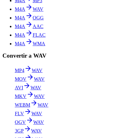
M4A
MP3
M4A
WAV
M4A
OGG
M4A
AAC
M4A
FLAC
M4A
WMA
Convertir a WAV
MP4
WAV
MOV
WAV
AVI
WAV
MKV
WAV
WEBM
WAV
FLV
WAV
OGV
WAV
3GP
WAV