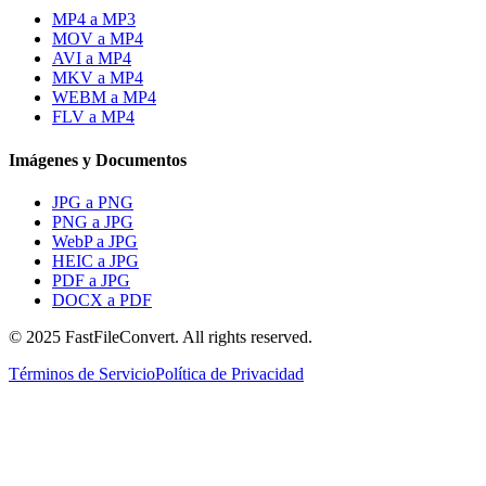
MP4 a MP3
MOV a MP4
AVI a MP4
MKV a MP4
WEBM a MP4
FLV a MP4
Imágenes y Documentos
JPG a PNG
PNG a JPG
WebP a JPG
HEIC a JPG
PDF a JPG
DOCX a PDF
© 2025 FastFileConvert. All rights reserved.
Términos de Servicio
Política de Privacidad