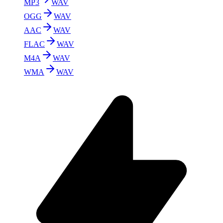
MP3
WAV
OGG
WAV
AAC
WAV
FLAC
WAV
M4A
WAV
WMA
WAV