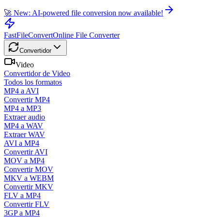
🚀 New: AI-powered file conversion now available!
FastFileConvert
Online File Converter
Convertidor
Video
Convertidor de Video
Todos los formatos
MP4 a AVI
Convertir MP4
MP4 a MP3
Extraer audio
MP4 a WAV
Extraer WAV
AVI a MP4
Convertir AVI
MOV a MP4
Convertir MOV
MKV a WEBM
Convertir MKV
FLV a MP4
Convertir FLV
3GP a MP4