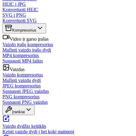
HEIC į JPG
Konvertuoti HEIC
SVG į PNG
Konvertuoti SVG
Kompresorius
Video ir garso įrašas
Vaizdo įrašų kompresorius
Mažinti vaizdo įrašo dydį
MP4 kompresorius
Suspausti MP4 failus
Vaizdas
Vaizdų kompresorius
Mažinti vaizdų dydį
JPEG kompresorius
Suspausti JPEG vaizdus
PNG kompresorius
Suspausti PNG vaizdus
Įrankiai
Vaizdų dydžio keitiklis
Keisti vaizdų dydį į bet kokį matmenį