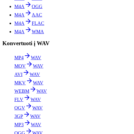
M4A
OGG
M4A
AAC
M4A
FLAC
M4A
WMA
Konvertuoti į WAV
MP4
WAV
MOV
WAV
AVI
WAV
MKV
WAV
WEBM
WAV
FLV
WAV
OGV
WAV
3GP
WAV
MP3
WAV
OGG
WAV