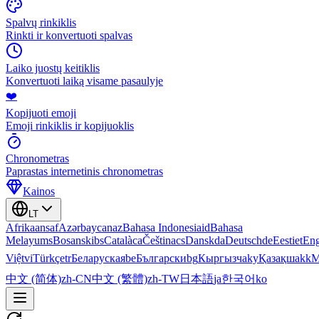
Spalvų rinkiklis
Rinkti ir konvertuoti spalvas
Laiko juostų keitiklis
Konvertuoti laiką visame pasaulyje
❤️
Kopijuoti emoji
Emoji rinkiklis ir kopijuoklis
Chronometras
Paprastas internetinis chronometras
Kainos
LT
Afrikaans
af
Azərbaycan
az
Bahasa Indonesia
id
Bahasa
Melayu
ms
Bosanski
bs
Català
ca
Čeština
cs
Dansk
da
Deutsch
de
Eesti
et
Eng
Việt
vi
Türkçe
tr
Беларуская
be
Български
bg
Кыргызча
ky
Қазақша
kk
М
中文 (简体)
zh-CN
中文 (繁體)
zh-TW
日本語
ja
한국어
ko