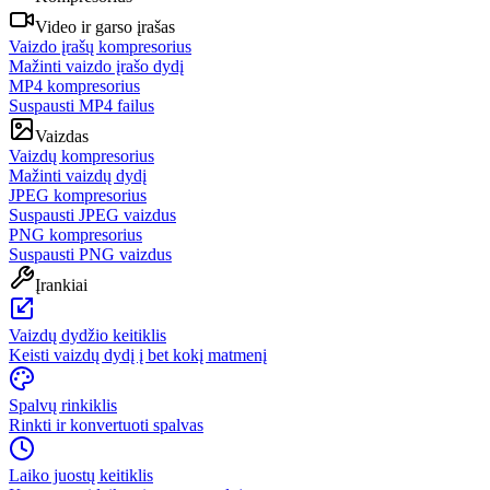
Video ir garso įrašas
Vaizdo įrašų kompresorius
Mažinti vaizdo įrašo dydį
MP4 kompresorius
Suspausti MP4 failus
Vaizdas
Vaizdų kompresorius
Mažinti vaizdų dydį
JPEG kompresorius
Suspausti JPEG vaizdus
PNG kompresorius
Suspausti PNG vaizdus
Įrankiai
Vaizdų dydžio keitiklis
Keisti vaizdų dydį į bet kokį matmenį
Spalvų rinkiklis
Rinkti ir konvertuoti spalvas
Laiko juostų keitiklis