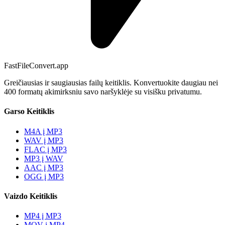
FastFileConvert.app
Greičiausias ir saugiausias failų keitiklis. Konvertuokite daugiau nei
400 formatų akimirksniu savo naršyklėje su visišku privatumu.
Garso Keitiklis
M4A į MP3
WAV į MP3
FLAC į MP3
MP3 į WAV
AAC į MP3
OGG į MP3
Vaizdo Keitiklis
MP4 į MP3
MOV į MP4