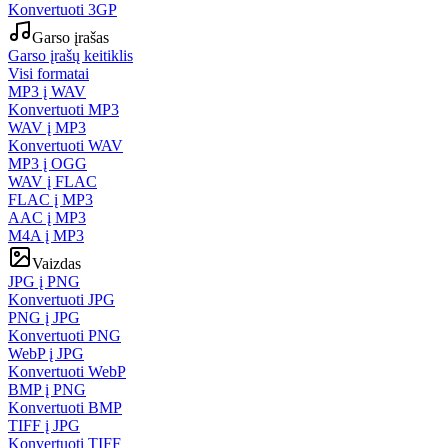
Konvertuoti 3GP
Garso įrašas
Garso įrašų keitiklis
Visi formatai
MP3 į WAV
Konvertuoti MP3
WAV į MP3
Konvertuoti WAV
MP3 į OGG
WAV į FLAC
FLAC į MP3
AAC į MP3
M4A į MP3
Vaizdas
JPG į PNG
Konvertuoti JPG
PNG į JPG
Konvertuoti PNG
WebP į JPG
Konvertuoti WebP
BMP į PNG
Konvertuoti BMP
TIFF į JPG
Konvertuoti TIFF