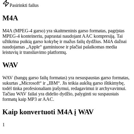
Pasirinkti failus
M4A
M4A (MPEG-4 garso) yra skaitmeninis garso formatas, pagrįstas
MPEG-4 konteineriu, paprastai naudojant AAC kompresiją. Tai
užtikrina puikią garso kokybę ir mažus failų dydžius. M4A dažnai
naudojamas „Apple“ gaminiuose ir plačiai palaikomas media
leistuvių ir transliavimo platformų.
WAV
WAV (bangų garso failų formatas) yra nesuspaustas garso formatas,
sukurtas „Microsoft“ ir „IBM“. Jis teikia aukštą garso ištikimybę,
todėl tinka profesionaliam įrašymui, redagavimui ir archyvavimui.
Tačiau WAV failai yra didelio dydžio, palyginti su suspaustais
formatų kaip MP3 ar AAC.
Kaip konvertuoti M4A į WAV
1