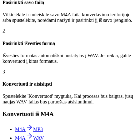
Pasirinkti savo failą
Vilktelėkite ir nuleiskite savo M4A failą konvertavimo teritorijoje
arba spustelėkite, norėdami naršyti ir pasirinkti jį iš savo įrenginio.
2
Pasirinkti išvesties formą
Išvesties formatas automatiškai nustatytas į WAV. Jei reikia, galite
konvertuoti į kitus formatus.
3
Konvertuoti ir atsisiųsti
Spustelėkite 'Konvertuoti' mygtuką. Kai procesas bus baigtas, jūsų
naujas WAV failas bus paruoštas atsisiuntimui.
Konvertuoti iš M4A
M4A
MP3
M4A
WAV