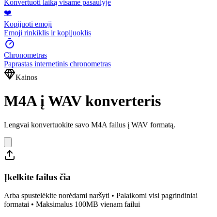
Konvertuoti laiką visame pasaulyje
❤️
Kopijuoti emoji
Emoji rinkiklis ir kopijuoklis
Chronometras
Paprastas internetinis chronometras
Kainos
M4A į WAV konverteris
Lengvai konvertuokite savo M4A failus į WAV formatą.
Įkelkite failus čia
Arba spustelėkite norėdami naršyti • Palaikomi visi pagrindiniai
formatai • Maksimalus 100MB vienam failui