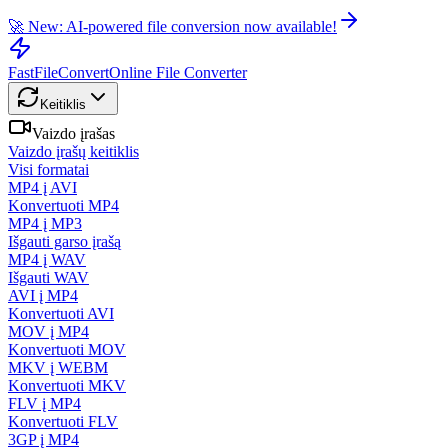
🚀 New: AI-powered file conversion now available!
FastFileConvert
Online File Converter
Keitiklis
Vaizdo įrašas
Vaizdo įrašų keitiklis
Visi formatai
MP4 į AVI
Konvertuoti MP4
MP4 į MP3
Išgauti garso įrašą
MP4 į WAV
Išgauti WAV
AVI į MP4
Konvertuoti AVI
MOV į MP4
Konvertuoti MOV
MKV į WEBM
Konvertuoti MKV
FLV į MP4
Konvertuoti FLV
3GP į MP4