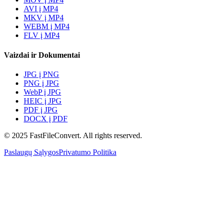
AVI į MP4
MKV į MP4
WEBM į MP4
FLV į MP4
Vaizdai ir Dokumentai
JPG į PNG
PNG į JPG
WebP į JPG
HEIC į JPG
PDF į JPG
DOCX į PDF
© 2025 FastFileConvert. All rights reserved.
Paslaugų Sąlygos
Privatumo Politika