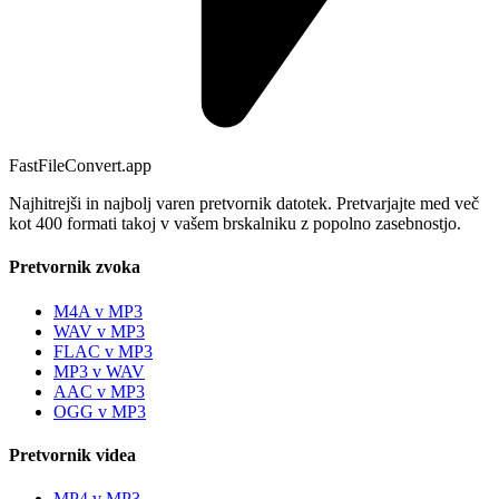
FastFileConvert.app
Najhitrejši in najbolj varen pretvornik datotek. Pretvarjajte med več
kot 400 formati takoj v vašem brskalniku z popolno zasebnostjo.
Pretvornik zvoka
M4A v MP3
WAV v MP3
FLAC v MP3
MP3 v WAV
AAC v MP3
OGG v MP3
Pretvornik videa
MP4 v MP3