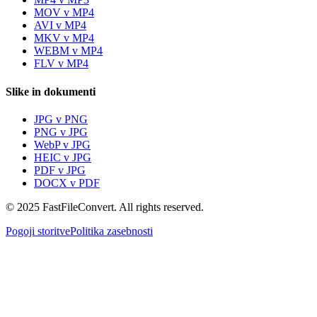
MOV v MP4
AVI v MP4
MKV v MP4
WEBM v MP4
FLV v MP4
Slike in dokumenti
JPG v PNG
PNG v JPG
WebP v JPG
HEIC v JPG
PDF v JPG
DOCX v PDF
© 2025 FastFileConvert. All rights reserved.
Pogoji storitve
Politika zasebnosti