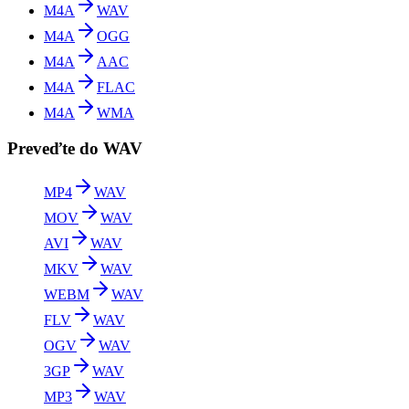
M4A
WAV
M4A
OGG
M4A
AAC
M4A
FLAC
M4A
WMA
Preveďte do WAV
MP4
WAV
MOV
WAV
AVI
WAV
MKV
WAV
WEBM
WAV
FLV
WAV
OGV
WAV
3GP
WAV
MP3
WAV