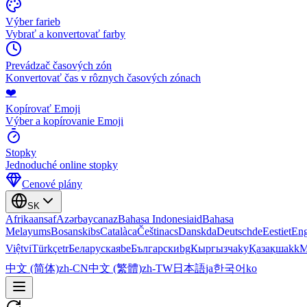
Výber farieb
Vybrať a konvertovať farby
Prevádzač časových zón
Konvertovať čas v rôznych časových zónach
❤️
Kopírovať Emoji
Výber a kopírovanie Emoji
Stopky
Jednoduché online stopky
Cenové plány
SK
Afrikaans
af
Azərbaycan
az
Bahasa Indonesia
id
Bahasa
Melayu
ms
Bosanski
bs
Català
ca
Čeština
cs
Dansk
da
Deutsch
de
Eesti
et
Eng
Việt
vi
Türkçe
tr
Беларуская
be
Български
bg
Кыргызча
ky
Қазақша
kk
М
中文 (简体)
zh-CN
中文 (繁體)
zh-TW
日本語
ja
한국어
ko