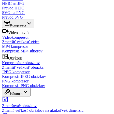
HEIC na JPG
Prevod HEIC
SVG na PNG
Prevod SVG
Kompresor
Video a zvuk
Videokompresor
Zmenšiť veľkosť videa
MP4 kompresor
Kompresia MP4 súborov
Obrázok
Komprimátor obrázkov
Zmenšiť veľkosť obrázka
JPEG kompresor
Kompresia JPEG obrázkov
PNG kompresor
Kompresia PNG obrázkov
Nástroje
Zmenšovač obrázkov
Zmeniť veľkosť obrázkov na akúkoľvek dimenziu