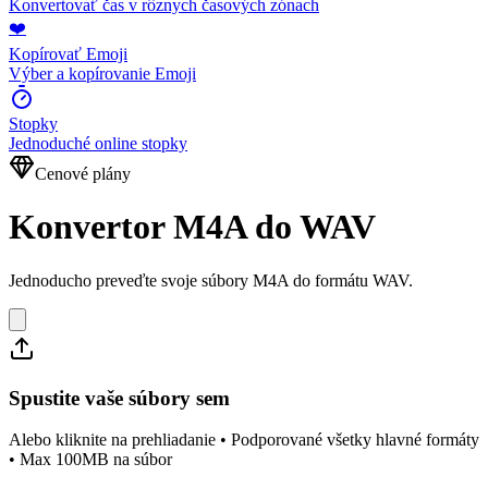
Konvertovať čas v rôznych časových zónach
❤️
Kopírovať Emoji
Výber a kopírovanie Emoji
Stopky
Jednoduché online stopky
Cenové plány
Konvertor M4A do WAV
Jednoducho preveďte svoje súbory M4A do formátu WAV.
Spustite vaše súbory sem
Alebo kliknite na prehliadanie • Podporované všetky hlavné formáty
• Max 100MB na súbor