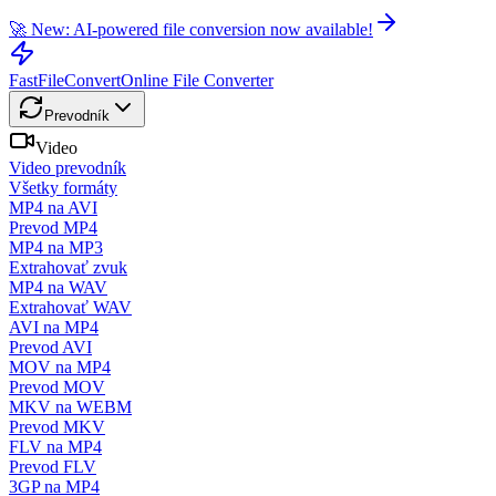
🚀 New: AI-powered file conversion now available!
FastFileConvert
Online File Converter
Prevodník
Video
Video prevodník
Všetky formáty
MP4 na AVI
Prevod MP4
MP4 na MP3
Extrahovať zvuk
MP4 na WAV
Extrahovať WAV
AVI na MP4
Prevod AVI
MOV na MP4
Prevod MOV
MKV na WEBM
Prevod MKV
FLV na MP4
Prevod FLV
3GP na MP4