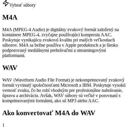
Vybrať súbory
M4A
M4A (MPEG-4 Audio) je digitálny zvukový formát založený na
kontainere MPEG-4, zvyčajne používajúci kompresiu AAC.
Poskytuje vynikajúcu zvukovú kvalitu pri malých veľkostiach
súborov. M4A sa bežne používa v Apple produktoch a je široko
podporovaný mediálnymi prehrávačmi a streamingovými
platformami.
WAV
WAV (Waveform Audio File Format) je nekomprimovaný zvukový
formát vyvinutý spoločnosťami Microsoft a IBM. Poskytuje vysokú
vernosť zvuku, čo ho robí vhodným pre profesionálne nahrávanie,
úpravu a archiváciu. Avšak, WAV súbory sú veľké v porovnaní s
komprimovanými formátmi, ako sú MP3 alebo AAC.
Ako konvertovať M4A do WAV
1