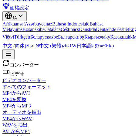
価格設定
JA
Afrikaans
af
Azərbaycan
az
Bahasa Indonesia
id
Bahasa
Melayu
ms
Bosanski
bs
Català
ca
Čeština
cs
Dansk
da
Deutsch
de
Eesti
et
Eng
Việt
vi
Türkçe
tr
Беларуская
be
Български
bg
Кыргызча
ky
Қазақша
kk
М
中文 (简体)
zh-CN
中文 (繁體)
zh-TW
日本語
ja
한국어
ko
コンバーター
ビデオ
ビデオコンバーター
すべてのフォーマット
MP4からAVI
MP4を変換
MP4からMP3
オーディオを抽出
MP4からWAV
WAVを抽出
AVIからMP4