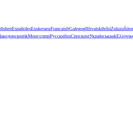
lish
en
Español
es
Euskera
eu
Français
fr
Galego
gl
Hrvatski
hr
IsiZulu
zu
Ísle
акедонски
mk
Монгол
mn
Русский
ru
Српски
sr
Українська
uk
Ελληνικ