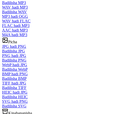
Badilisha MP3
WAV hadi MP3
Badilisha WAV
MP3 hadi OGG
WAV hadi FLAC
FLAC hadi MP3
AAC hadi MP3
M4A hadi MP3
Picha
JPG hadi PNG
Badilisha JPG
PNG hadi JPG
Badilisha PNG
WebP hadi JPG
Badilisha WebP
BMP hadi PNG
Badilisha BMP
TIFF hadi JPG
Badilisha TIFF
HEIC hadi JPG
Badilisha HEIC
SVG hadi PNG
Badilisha SVG
Kinabananisha