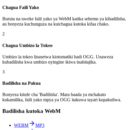
Chagua Faili Yako
Buruta na uweke faili yako ya WebM katika sehemu ya kibadilisha,
au bonyeza kuchunguza na kuichagua kutoka kifaa chako.
2
Chagua Umbizo la Tokeo
Umbizo la tokeo linasetwa kiotomatiki hadi OGG. Unaweza
kubadilisha kwa umbizo nyingine ikiwa inahitajika.
3
Badilisha na Pakua
Bonyeza kitufe cha 'Badilisha'. Mara baada ya mchakato
kukamilika, faili yako mpya ya OGG itakuwa tayari kupakuliwa.
Badilisha kutoka WebM
WEBM
MP3