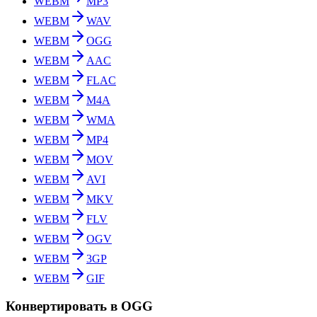
WEBM
MP3
WEBM
WAV
WEBM
OGG
WEBM
AAC
WEBM
FLAC
WEBM
M4A
WEBM
WMA
WEBM
MP4
WEBM
MOV
WEBM
AVI
WEBM
MKV
WEBM
FLV
WEBM
OGV
WEBM
3GP
WEBM
GIF
Конвертировать в OGG