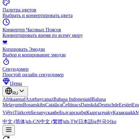
Палитра цветов
Выбрать и конвертировать цвета
Конвертер Часовых Поясов
Конвертировать время по всему миру
❤️
Копировать Эмодзи
Выбор и копирование эмодзи
Секундомер
Простой онлайн секундомер
Цены
RU
Afrikaans
af
Azərbaycan
az
Bahasa Indonesia
id
Bahasa
Melayu
ms
Bosanski
bs
Català
ca
Čeština
cs
Dansk
da
Deutsch
de
Eesti
et
Eng
Việt
vi
Türkçe
tr
Беларуская
be
Български
bg
Кыргызча
ky
Қазақша
kk
М
中文 (简体)
zh-CN
中文 (繁體)
zh-TW
日本語
ja
한국어
ko