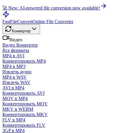
🚀 New: AI-powered file conversion now available!
FastFileConvert
Online File Converter
Конвертер
Видео
Видео Конвертер
Все форматы
MP4 в AVI
Конвертировать MP4
MP4 в MP3
Извлечь аудио
MP4 в WAV
Извлечь WAV
AVI в MP4
Конвертировать AVI
MOV в MP4
Конвертировать MOV
MKV в WEBM
Конвертировать MKV
FLV в MP4
Конвертировать FLV
3GP в MP4