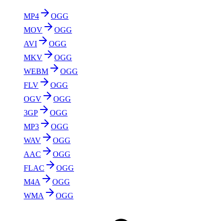
MP4
OGG
MOV
OGG
AVI
OGG
MKV
OGG
WEBM
OGG
FLV
OGG
OGV
OGG
3GP
OGG
MP3
OGG
WAV
OGG
AAC
OGG
FLAC
OGG
M4A
OGG
WMA
OGG