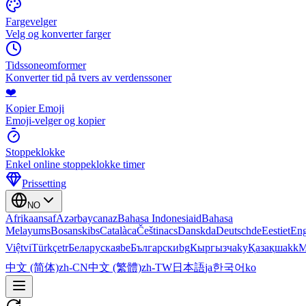
Fargevelger
Velg og konverter farger
Tidssoneomformer
Konverter tid på tvers av verdenssoner
❤️
Kopier Emoji
Emoji-velger og kopier
Stoppeklokke
Enkel online stoppeklokke timer
Prissetting
NO
Afrikaans
af
Azərbaycan
az
Bahasa Indonesia
id
Bahasa
Melayu
ms
Bosanski
bs
Català
ca
Čeština
cs
Dansk
da
Deutsch
de
Eesti
et
Eng
Việt
vi
Türkçe
tr
Беларуская
be
Български
bg
Кыргызча
ky
Қазақша
kk
М
中文 (简体)
zh-CN
中文 (繁體)
zh-TW
日本語
ja
한국어
ko