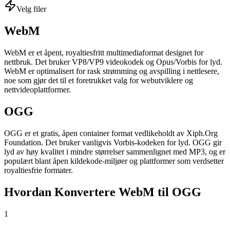
Velg filer
WebM
WebM er et åpent, royaltiesfritt multimediaformat designet for
nettbruk. Det bruker VP8/VP9 videokodek og Opus/Vorbis for lyd.
WebM er optimalisert for rask strømming og avspilling i nettlesere,
noe som gjør det til et foretrukket valg for webutviklere og
nettvideoplattformer.
OGG
OGG er et gratis, åpen container format vedlikeholdt av Xiph.Org
Foundation. Det bruker vanligvis Vorbis-kodeken for lyd. OGG gir
lyd av høy kvalitet i mindre størrelser sammenlignet med MP3, og er
populært blant åpen kildekode-miljøer og plattformer som verdsetter
royaltiesfrie formater.
Hvordan Konvertere WebM til OGG
1