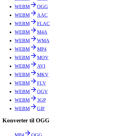
WEBM
OGG
WEBM
AAC
WEBM
FLAC
WEBM
M4A
WEBM
WMA
WEBM
MP4
WEBM
MOV
WEBM
AVI
WEBM
MKV
WEBM
FLV
WEBM
OGV
WEBM
3GP
WEBM
GIF
Konverter til OGG
MP4
OGG