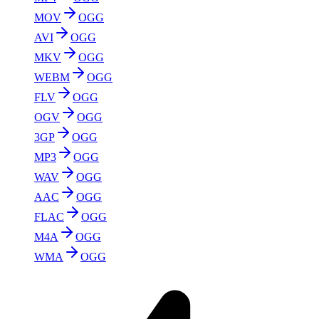
MOV
OGG
AVI
OGG
MKV
OGG
WEBM
OGG
FLV
OGG
OGV
OGG
3GP
OGG
MP3
OGG
WAV
OGG
AAC
OGG
FLAC
OGG
M4A
OGG
WMA
OGG