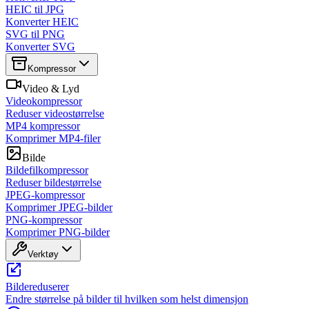
HEIC til JPG
Konverter HEIC
SVG til PNG
Konverter SVG
Kompressor
Video & Lyd
Videokompressor
Reduser videostørrelse
MP4 kompressor
Komprimer MP4-filer
Bilde
Bildefilkompressor
Reduser bildestørrelse
JPEG-kompressor
Komprimer JPEG-bilder
PNG-kompressor
Komprimer PNG-bilder
Verktøy
Bildereduserer
Endre størrelse på bilder til hvilken som helst dimensjon