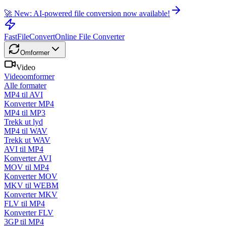
🚀 New: AI-powered file conversion now available!
FastFileConvert
Online File Converter
Omformer
Video
Videoomformer
Alle formater
MP4 til AVI
Konverter MP4
MP4 til MP3
Trekk ut lyd
MP4 til WAV
Trekk ut WAV
AVI til MP4
Konverter AVI
MOV til MP4
Konverter MOV
MKV til WEBM
Konverter MKV
FLV til MP4
Konverter FLV
3GP til MP4