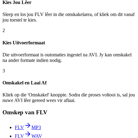
Kies Jou Lêer
Sleep en los jou FLV lêer in die omskakelarea, of kliek om dit vanaf
jou toestel te kies.
2
Kies Uitvoerformaat
Die uitvoerformaat is outomaties ingestel na AVI. Jy kan omskakel
na ander formate indien nodig.
3
Omskakel en Laai Af
Kliek op die 'Omskakel' knoppie. Sodra die proses voltooi is, sal jou
nuwe AVI lêer gereed wees vir aflaai.
Omskep van FLV
FLV
MP3
FLV
WAV