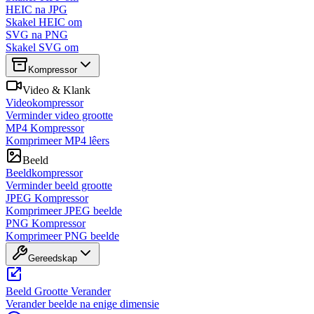
HEIC na JPG
Skakel HEIC om
SVG na PNG
Skakel SVG om
Kompressor
Video & Klank
Videokompressor
Verminder video grootte
MP4 Kompressor
Komprimeer MP4 lêers
Beeld
Beeldkompressor
Verminder beeld grootte
JPEG Kompressor
Komprimeer JPEG beelde
PNG Kompressor
Komprimeer PNG beelde
Gereedskap
Beeld Grootte Verander
Verander beelde na enige dimensie