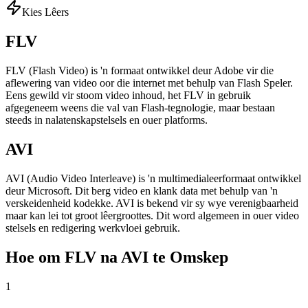
Kies Lêers
FLV
FLV (Flash Video) is 'n formaat ontwikkel deur Adobe vir die
aflewering van video oor die internet met behulp van Flash Speler.
Eens gewild vir stoom video inhoud, het FLV in gebruik
afgegeneem weens die val van Flash-tegnologie, maar bestaan
steeds in nalatenskapstelsels en ouer platforms.
AVI
AVI (Audio Video Interleave) is 'n multimedialeerformaat ontwikkel
deur Microsoft. Dit berg video en klank data met behulp van 'n
verskeidenheid kodekke. AVI is bekend vir sy wye verenigbaarheid
maar kan lei tot groot lêergroottes. Dit word algemeen in ouer video
stelsels en redigering werkvloei gebruik.
Hoe om FLV na AVI te Omskep
1