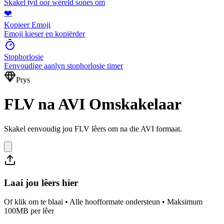
Skakel tyd oor wêreld sones om
❤️
Kopieer Emoji
Emoji kieser en kopiërder
Stophorlosie
Eenvoudige aanlyn stophorlosie timer
Prys
FLV na AVI Omskakelaar
Skakel eenvoudig jou FLV lêers om na die AVI formaat.
Laai jou lêers hier
Of klik om te blaai • Alle hoofformate ondersteun • Maksimum
100MB per lêer