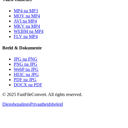
MP4 na MP3
MOV na MP4
AVI na MP4
MKV na MP4
WEBM na MP4
FLV na MP4
Beeld & Dokumente
JPG na PNG
PNG na JPG
WebP na JPG
HEIC na JPG
PDF na JPG
DOCX na PDF
© 2025 FastFileConvert. All rights reserved.
Diensbepalings
Privaatheidsbeleid