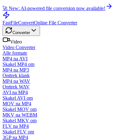
🚀 New: AI-powered file conversion now available!
FastFileConvert
Online File Converter
Converter
Video
Video Converter
Alle formate
MP4 na AVI
Skakel MP4 om
MP4 na MP3
Onttrek klank
MP4 na WAV
Onttrek WAV
AVI na MP4
Skakel AVI om
MOV na MP4
Skakel MOV om
MKV na WEBM
Skakel MKV om
FLV na MP4
Skakel FLV om
3GP na MP4