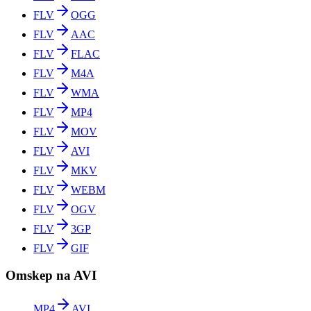
FLV
OGG
FLV
AAC
FLV
FLAC
FLV
M4A
FLV
WMA
FLV
MP4
FLV
MOV
FLV
AVI
FLV
MKV
FLV
WEBM
FLV
OGV
FLV
3GP
FLV
GIF
Omskep na AVI
MP4
AVI