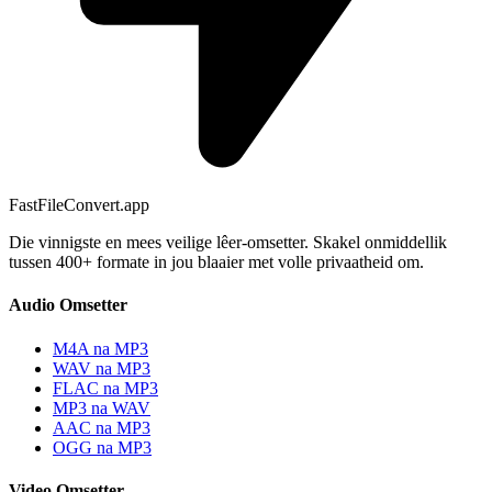
FastFileConvert.app
Die vinnigste en mees veilige lêer-omsetter. Skakel onmiddellik
tussen 400+ formate in jou blaaier met volle privaatheid om.
Audio Omsetter
M4A na MP3
WAV na MP3
FLAC na MP3
MP3 na WAV
AAC na MP3
OGG na MP3
Video Omsetter