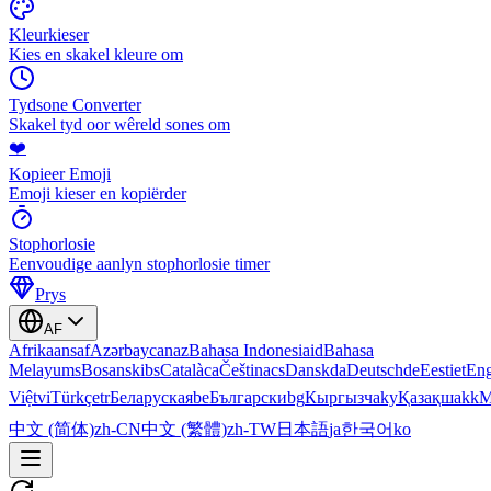
Kleurkieser
Kies en skakel kleure om
Tydsone Converter
Skakel tyd oor wêreld sones om
❤️
Kopieer Emoji
Emoji kieser en kopiërder
Stophorlosie
Eenvoudige aanlyn stophorlosie timer
Prys
AF
Afrikaans
af
Azərbaycan
az
Bahasa Indonesia
id
Bahasa
Melayu
ms
Bosanski
bs
Català
ca
Čeština
cs
Dansk
da
Deutsch
de
Eesti
et
Eng
Việt
vi
Türkçe
tr
Беларуская
be
Български
bg
Кыргызча
ky
Қазақша
kk
М
中文 (简体)
zh-CN
中文 (繁體)
zh-TW
日本語
ja
한국어
ko