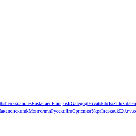
lish
en
Español
es
Euskera
eu
Français
fr
Galego
gl
Hrvatski
hr
IsiZulu
zu
Ísle
акедонски
mk
Монгол
mn
Русский
ru
Српски
sr
Українська
uk
Ελληνικ