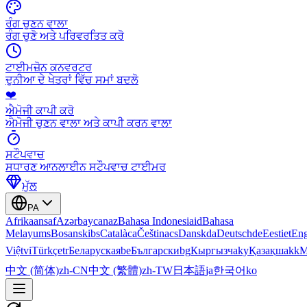
ਰੰਗ ਚੁਣਨ ਵਾਲਾ
ਰੰਗ ਚੁਣੋ ਅਤੇ ਪਰਿਵਰਤਿਤ ਕਰੋ
ਟਾਈਮਜ਼ੋਨ ਕਨਵਰਟਰ
ਦੁਨੀਆ ਦੇ ਖੇਤਰਾਂ ਵਿੱਚ ਸਮਾਂ ਬਦਲੋ
❤️
ਐਮੋਜੀ ਕਾਪੀ ਕਰੋ
ਐਮੋਜੀ ਚੁਣਨ ਵਾਲਾ ਅਤੇ ਕਾਪੀ ਕਰਨ ਵਾਲਾ
ਸਟੌਪਵਾਚ
ਸਧਾਰਣ ਆਨਲਾਈਨ ਸਟੌਪਵਾਚ ਟਾਈਮਰ
ਮੁੱਲ
PA
Afrikaans
af
Azərbaycan
az
Bahasa Indonesia
id
Bahasa
Melayu
ms
Bosanski
bs
Català
ca
Čeština
cs
Dansk
da
Deutsch
de
Eesti
et
Eng
Việt
vi
Türkçe
tr
Беларуская
be
Български
bg
Кыргызча
ky
Қазақша
kk
М
中文 (简体)
zh-CN
中文 (繁體)
zh-TW
日本語
ja
한국어
ko