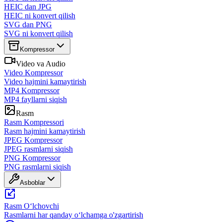
HEIC dan JPG
HEIC ni konvert qilish
SVG dan PNG
SVG ni konvert qilish
Kompressor
Video va Audio
Video Kompressor
Video hajmini kamaytirish
MP4 Kompressor
MP4 fayllarni siqish
Rasm
Rasm Kompressori
Rasm hajmini kamaytirish
JPEG Kompressor
JPEG rasmlarni siqish
PNG Kompressor
PNG rasmlarni siqish
Asboblar
Rasm Oʻlchovchi
Rasmlarni har qanday oʻlchamga o'zgartirish