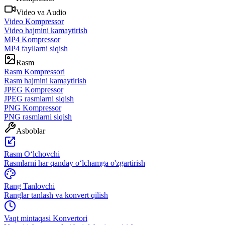
Video va Audio
Video Kompressor
Video hajmini kamaytirish
MP4 Kompressor
MP4 fayllarni siqish
Rasm
Rasm Kompressori
Rasm hajmini kamaytirish
JPEG Kompressor
JPEG rasmlarni siqish
PNG Kompressor
PNG rasmlarni siqish
Asboblar
Rasm Oʻlchovchi
Rasmlarni har qanday oʻlchamga o'zgartirish
Rang Tanlovchi
Ranglar tanlash va konvert qilish
Vaqt mintaqasi Konvertori