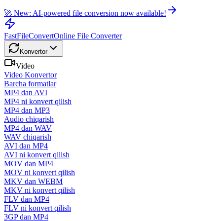
🚀 New: AI-powered file conversion now available!
FastFileConvert
Online File Converter
Konvertor
Video
Video Konvertor
Barcha formatlar
MP4 dan AVI
MP4 ni konvert qilish
MP4 dan MP3
Audio chiqarish
MP4 dan WAV
WAV chiqarish
AVI dan MP4
AVI ni konvert qilish
MOV dan MP4
MOV ni konvert qilish
MKV dan WEBM
MKV ni konvert qilish
FLV dan MP4
FLV ni konvert qilish
3GP dan MP4