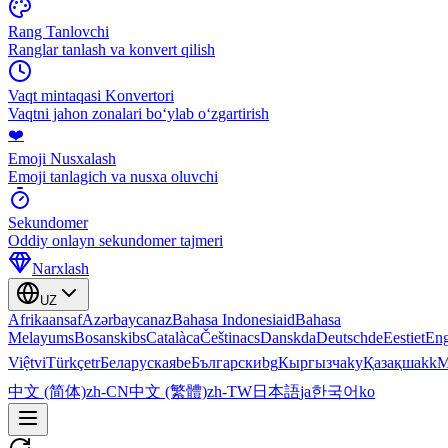
Rang Tanlovchi
Ranglar tanlash va konvert qilish
Vaqt mintaqasi Konvertori
Vaqtni jahon zonalari boʻylab oʻzgartirish
❤️
Emoji Nusxalash
Emoji tanlagich va nusxa oluvchi
Sekundomer
Oddiy onlayn sekundomer tajmeri
Narxlash
UZ
Afrikaans
af
Azərbaycan
az
Bahasa Indonesia
id
Bahasa
Melayu
ms
Bosanski
bs
Català
ca
Čeština
cs
Dansk
da
Deutsch
de
Eesti
et
Eng
Việt
vi
Türkçe
tr
Беларуская
be
Български
bg
Кыргызча
ky
Қазақша
kk
М
中文 (简体)
zh-CN
中文 (繁體)
zh-TW
日本語
ja
한국어
ko