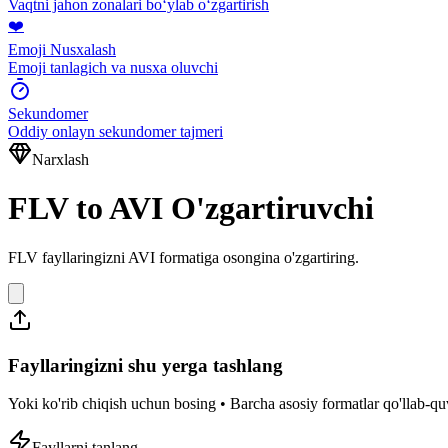
Vaqtni jahon zonalari boʻylab oʻzgartirish
❤️
Emoji Nusxalash
Emoji tanlagich va nusxa oluvchi
Sekundomer
Oddiy onlayn sekundomer tajmeri
Narxlash
FLV to AVI O'zgartiruvchi
FLV fayllaringizni AVI formatiga osongina o'zgartiring.
Fayllaringizni shu yerga tashlang
Yoki ko'rib chiqish uchun bosing • Barcha asosiy formatlar qo'llab-
Fayllarni tanlang