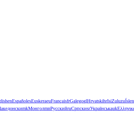
lish
en
Español
es
Euskera
eu
Français
fr
Galego
gl
Hrvatski
hr
IsiZulu
zu
Ísle
акедонски
mk
Монгол
mn
Русский
ru
Српски
sr
Українська
uk
Ελληνικ