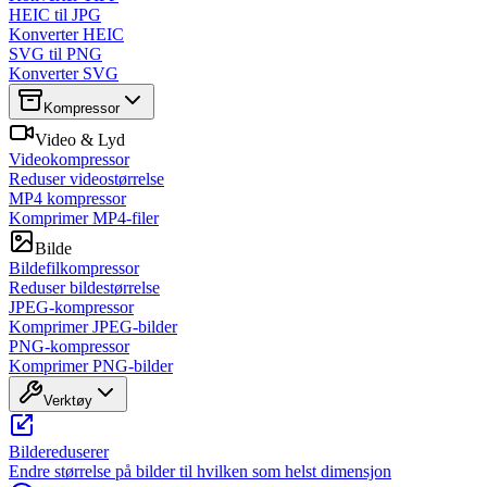
HEIC til JPG
Konverter HEIC
SVG til PNG
Konverter SVG
Kompressor
Video & Lyd
Videokompressor
Reduser videostørrelse
MP4 kompressor
Komprimer MP4-filer
Bilde
Bildefilkompressor
Reduser bildestørrelse
JPEG-kompressor
Komprimer JPEG-bilder
PNG-kompressor
Komprimer PNG-bilder
Verktøy
Bildereduserer
Endre størrelse på bilder til hvilken som helst dimensjon