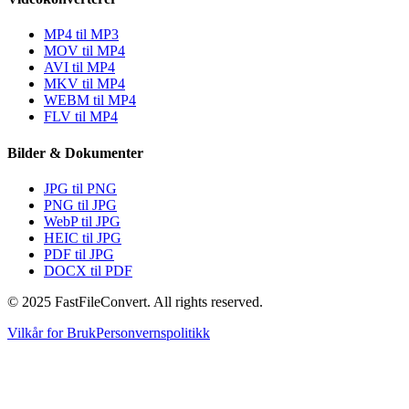
MP4 til MP3
MOV til MP4
AVI til MP4
MKV til MP4
WEBM til MP4
FLV til MP4
Bilder & Dokumenter
JPG til PNG
PNG til JPG
WebP til JPG
HEIC til JPG
PDF til JPG
DOCX til PDF
© 2025 FastFileConvert. All rights reserved.
Vilkår for Bruk
Personvernspolitikk