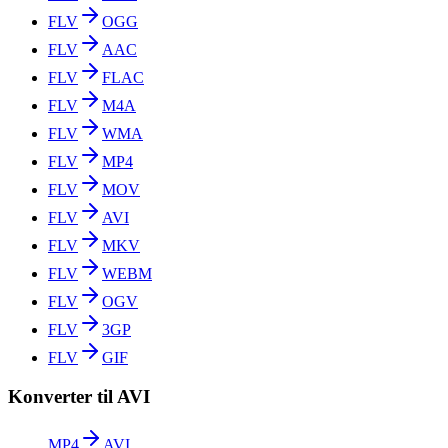
FLV
OGG
FLV
AAC
FLV
FLAC
FLV
M4A
FLV
WMA
FLV
MP4
FLV
MOV
FLV
AVI
FLV
MKV
FLV
WEBM
FLV
OGV
FLV
3GP
FLV
GIF
Konverter til AVI
MP4
AVI