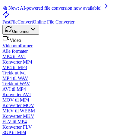
🚀 New: AI-powered file conversion now available!
FastFileConvert
Online File Converter
Omformer
Video
Videoomformer
Alle formater
MP4 til AVI
Konverter MP4
MP4 til MP3
Trekk ut lyd
MP4 til WAV
Trekk ut WAV
AVI til MP4
Konverter AVI
MOV til MP4
Konverter MOV
MKV til WEBM
Konverter MKV
FLV til MP4
Konverter FLV
3GP til MP4