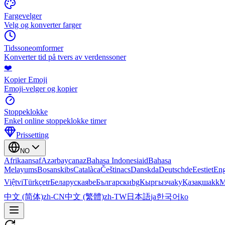
Fargevelger
Velg og konverter farger
Tidssoneomformer
Konverter tid på tvers av verdenssoner
❤️
Kopier Emoji
Emoji-velger og kopier
Stoppeklokke
Enkel online stoppeklokke timer
Prissetting
NO
Afrikaans
af
Azərbaycan
az
Bahasa Indonesia
id
Bahasa
Melayu
ms
Bosanski
bs
Català
ca
Čeština
cs
Dansk
da
Deutsch
de
Eesti
et
Eng
Việt
vi
Türkçe
tr
Беларуская
be
Български
bg
Кыргызча
ky
Қазақша
kk
М
中文 (简体)
zh-CN
中文 (繁體)
zh-TW
日本語
ja
한국어
ko