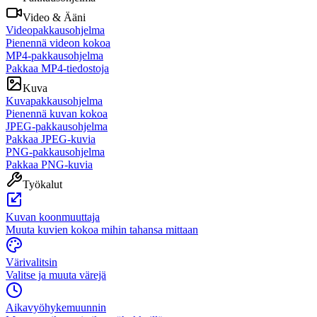
Video & Ääni
Videopakkausohjelma
Pienennä videon kokoa
MP4-pakkausohjelma
Pakkaa MP4-tiedostoja
Kuva
Kuvapakkausohjelma
Pienennä kuvan kokoa
JPEG-pakkausohjelma
Pakkaa JPEG-kuvia
PNG-pakkausohjelma
Pakkaa PNG-kuvia
Työkalut
Kuvan koonmuuttaja
Muuta kuvien kokoa mihin tahansa mittaan
Värivalitsin
Valitse ja muuta värejä
Aikavyöhykemuunnin