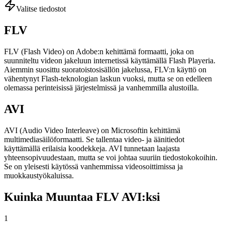
Valitse tiedostot
FLV
FLV (Flash Video) on Adobe:n kehittämä formaatti, joka on
suunniteltu videon jakeluun internetissä käyttämällä Flash Playeria.
Aiemmin suosittu suoratoistosisällön jakelussa, FLV:n käyttö on
vähentynyt Flash-teknologian laskun vuoksi, mutta se on edelleen
olemassa perinteisissä järjestelmissä ja vanhemmilla alustoilla.
AVI
AVI (Audio Video Interleave) on Microsoftin kehittämä
multimediasäilöformaatti. Se tallentaa video- ja äänitiedot
käyttämällä erilaisia koodekkeja. AVI tunnetaan laajasta
yhteensopivuudestaan, mutta se voi johtaa suuriin tiedostokokoihin.
Se on yleisesti käytössä vanhemmissa videosoittimissa ja
muokkaustyökaluissa.
Kuinka Muuntaa FLV AVI:ksi
1