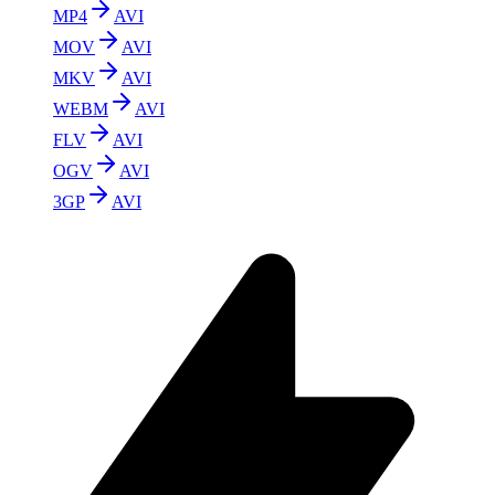
MP4
AVI
MOV
AVI
MKV
AVI
WEBM
AVI
FLV
AVI
OGV
AVI
3GP
AVI