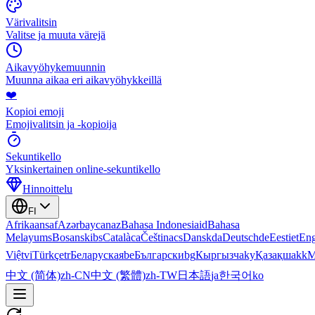
Värivalitsin
Valitse ja muuta värejä
Aikavyöhykemuunnin
Muunna aikaa eri aikavyöhykkeillä
❤️
Kopioi emoji
Emojivalitsin ja -kopioija
Sekuntikello
Yksinkertainen online-sekuntikello
Hinnoittelu
FI
Afrikaans
af
Azərbaycan
az
Bahasa Indonesia
id
Bahasa
Melayu
ms
Bosanski
bs
Català
ca
Čeština
cs
Dansk
da
Deutsch
de
Eesti
et
Eng
Việt
vi
Türkçe
tr
Беларуская
be
Български
bg
Кыргызча
ky
Қазақша
kk
М
中文 (简体)
zh-CN
中文 (繁體)
zh-TW
日本語
ja
한국어
ko