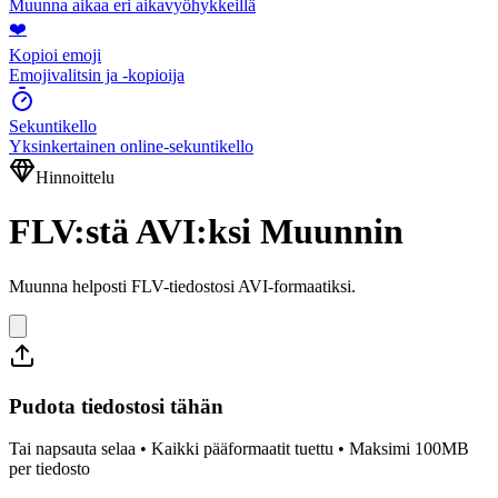
Muunna aikaa eri aikavyöhykkeillä
❤️
Kopioi emoji
Emojivalitsin ja -kopioija
Sekuntikello
Yksinkertainen online-sekuntikello
Hinnoittelu
FLV:stä AVI:ksi Muunnin
Muunna helposti FLV-tiedostosi AVI-formaatiksi.
Pudota tiedostosi tähän
Tai napsauta selaa • Kaikki pääformaatit tuettu • Maksimi 100MB
per tiedosto