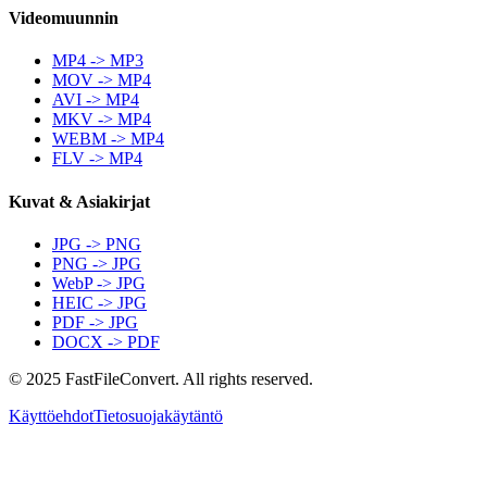
Videomuunnin
MP4 -> MP3
MOV -> MP4
AVI -> MP4
MKV -> MP4
WEBM -> MP4
FLV -> MP4
Kuvat & Asiakirjat
JPG -> PNG
PNG -> JPG
WebP -> JPG
HEIC -> JPG
PDF -> JPG
DOCX -> PDF
© 2025 FastFileConvert. All rights reserved.
Käyttöehdot
Tietosuojakäytäntö