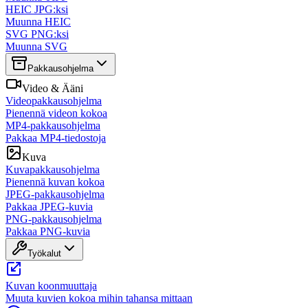
HEIC JPG:ksi
Muunna HEIC
SVG PNG:ksi
Muunna SVG
Pakkausohjelma
Video & Ääni
Videopakkausohjelma
Pienennä videon kokoa
MP4-pakkausohjelma
Pakkaa MP4-tiedostoja
Kuva
Kuvapakkausohjelma
Pienennä kuvan kokoa
JPEG-pakkausohjelma
Pakkaa JPEG-kuvia
PNG-pakkausohjelma
Pakkaa PNG-kuvia
Työkalut
Kuvan koonmuuttaja
Muuta kuvien kokoa mihin tahansa mittaan