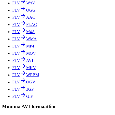
FLV
WAV
FLV
OGG
FLV
AAC
FLV
FLAC
FLV
M4A
FLV
WMA
FLV
MP4
FLV
MOV
FLV
AVI
FLV
MKV
FLV
WEBM
FLV
OGV
FLV
3GP
FLV
GIF
Muunna AVI-formaattiin