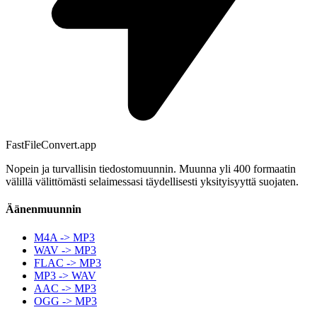
FastFileConvert.app
Nopein ja turvallisin tiedostomuunnin. Muunna yli 400 formaatin
välillä välittömästi selaimessasi täydellisesti yksityisyyttä suojaten.
Äänenmuunnin
M4A -> MP3
WAV -> MP3
FLAC -> MP3
MP3 -> WAV
AAC -> MP3
OGG -> MP3