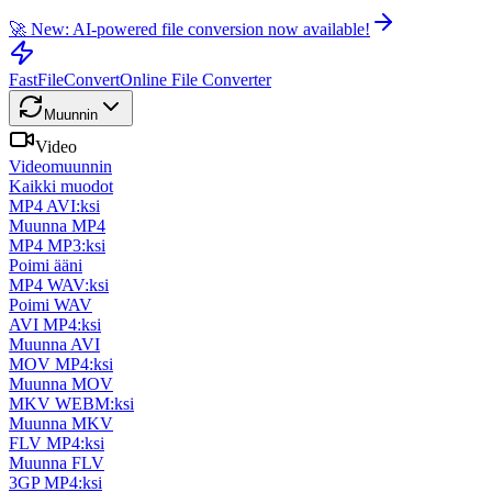
🚀 New: AI-powered file conversion now available!
FastFileConvert
Online File Converter
Muunnin
Video
Videomuunnin
Kaikki muodot
MP4 AVI:ksi
Muunna MP4
MP4 MP3:ksi
Poimi ääni
MP4 WAV:ksi
Poimi WAV
AVI MP4:ksi
Muunna AVI
MOV MP4:ksi
Muunna MOV
MKV WEBM:ksi
Muunna MKV
FLV MP4:ksi
Muunna FLV
3GP MP4:ksi