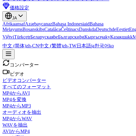
価格設定
JA
Afrikaans
af
Azərbaycan
az
Bahasa Indonesia
id
Bahasa
Melayu
ms
Bosanski
bs
Català
ca
Čeština
cs
Dansk
da
Deutsch
de
Eesti
et
Eng
Việt
vi
Türkçe
tr
Беларуская
be
Български
bg
Кыргызча
ky
Қазақша
kk
М
中文 (简体)
zh-CN
中文 (繁體)
zh-TW
日本語
ja
한국어
ko
コンバーター
ビデオ
ビデオコンバーター
すべてのフォーマット
MP4からAVI
MP4を変換
MP4からMP3
オーディオを抽出
MP4からWAV
WAVを抽出
AVIからMP4