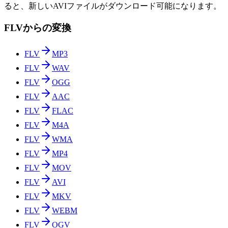
ると、新しいAVIファイルがダウンロード可能になります。
FLVからの変換
FLV
MP3
FLV
WAV
FLV
OGG
FLV
AAC
FLV
FLAC
FLV
M4A
FLV
WMA
FLV
MP4
FLV
MOV
FLV
AVI
FLV
MKV
FLV
WEBM
FLV
OGV