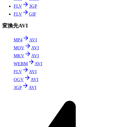
FLV
3GP
FLV
GIF
変換先AVI
MP4
AVI
MOV
AVI
MKV
AVI
WEBM
AVI
FLV
AVI
OGV
AVI
3GP
AVI