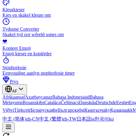
Kleurkieser
Kies en skakel kleure om
Tydsone Converter
Skakel tyd oor wêreld sones om
❤️
Kopieer Emoji
Emoji kieser en kopiërder
Stophorlosie
Eenvoudige aanlyn stophorlosie timer
Prys
AF
Afrikaans
af
Azərbaycan
az
Bahasa Indonesia
id
Bahasa
Melayu
ms
Bosanski
bs
Català
ca
Čeština
cs
Dansk
da
Deutsch
de
Eesti
et
Eng
Việt
vi
Türkçe
tr
Беларуская
be
Български
bg
Кыргызча
ky
Қазақша
kk
М
中文 (简体)
zh-CN
中文 (繁體)
zh-TW
日本語
ja
한국어
ko