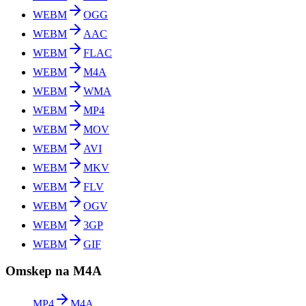
WEBM
OGG
WEBM
AAC
WEBM
FLAC
WEBM
M4A
WEBM
WMA
WEBM
MP4
WEBM
MOV
WEBM
AVI
WEBM
MKV
WEBM
FLV
WEBM
OGV
WEBM
3GP
WEBM
GIF
Omskep na M4A
MP4
M4A