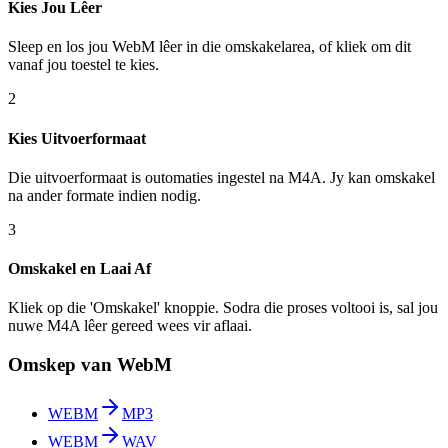
Kies Jou Lêer
Sleep en los jou WebM lêer in die omskakelarea, of kliek om dit
vanaf jou toestel te kies.
2
Kies Uitvoerformaat
Die uitvoerformaat is outomaties ingestel na M4A. Jy kan omskakel
na ander formate indien nodig.
3
Omskakel en Laai Af
Kliek op die 'Omskakel' knoppie. Sodra die proses voltooi is, sal jou
nuwe M4A lêer gereed wees vir aflaai.
Omskep van WebM
WEBM
MP3
WEBM
WAV