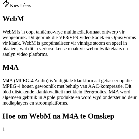
Kies Lêers
WebM
WebM is 'n oop, tantième-vrye multimediaformaat ontwerp vir
webgebruik. Dit gebruik die VP8/VP9-video-kodek en Opus/Vorbis
vir klank. WebM is geoptimaliseer vir vinnige stoom en speel in
blaaiers, wat dit 'n verkose keuse maak vir webontwikkelaars en
aanlyn video platforms.
M4A
M4A (MPEG-4 Audio) is 'n digitale klankformaat gebaseer op die
MPEG-4 houer, gewoonlik met behulp van AAC-kompressie. Dit
bied uitstekende klankkwaliteit met klein lêergroottes. M4A word
algemeen gebruik in Apple-produkte en word wyd ondersteund deur
mediaplayers en stroomplatforms.
Hoe om WebM na M4A te Omskep
1