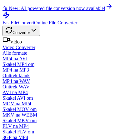
🚀 New: AI-powered file conversion now available!
FastFileConvert
Online File Converter
Converter
Video
Video Converter
Alle formate
MP4 na AVI
Skakel MP4 om
MP4 na MP3
Onttrek klank
MP4 na WAV
Onttrek WAV
AVI na MP4
Skakel AVI om
MOV na MP4
Skakel MOV om
MKV na WEBM
Skakel MKV om
FLV na MP4
Skakel FLV om
3GP na MP4