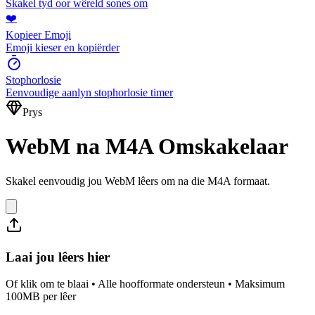
Skakel tyd oor wêreld sones om
❤️
Kopieer Emoji
Emoji kieser en kopiërder
Stophorlosie
Eenvoudige aanlyn stophorlosie timer
Prys
WebM na M4A Omskakelaar
Skakel eenvoudig jou WebM lêers om na die M4A formaat.
Laai jou lêers hier
Of klik om te blaai • Alle hoofformate ondersteun • Maksimum
100MB per lêer