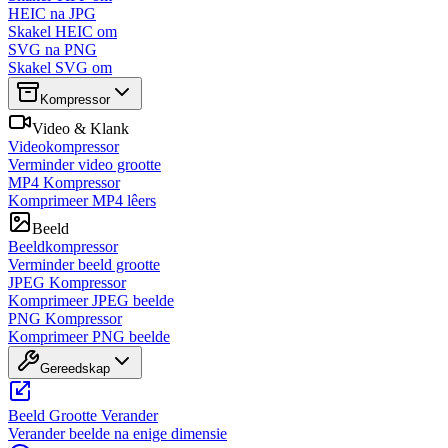
HEIC na JPG
Skakel HEIC om
SVG na PNG
Skakel SVG om
Kompressor
Video & Klank
Videokompressor
Verminder video grootte
MP4 Kompressor
Komprimeer MP4 lêers
Beeld
Beeldkompressor
Verminder beeld grootte
JPEG Kompressor
Komprimeer JPEG beelde
PNG Kompressor
Komprimeer PNG beelde
Gereedskap
Beeld Grootte Verander
Verander beelde na enige dimensie