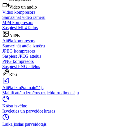
Video un audio
Video kompresors
Samazināt video izmēru
MP4 kompresors
Saspiest MP4 failus
Attēls
Attēla kompresors
Samazināt attēla izmēru
JPEG kompresors
Saspiest JPEG attēlus
PNG kompresors
Saspiest PNG attēlus
Rīki
Attēla izmēra mainītājs
Mainīt attēlu izmērus uz jebkuru dimensiju
Krāsu izvēlne
Izvēlēties un pārveidot krāsas
Laika joslas pārveidotājs