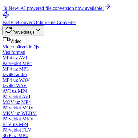
🚀 New: AI-powered file conversion now available!
FastFileConvert
Online File Converter
Pārveidotājs
Video
Video pārveidotājs
Visi formāti
MP4 uz AVI
Pārveidot MP4
MP4 uz MP3
Izvilkt audio
MP4 uz WAV
Izvilkt WAV
AVI uz MP4
Pārveidot AVI
MOV uz MP4
Pārveidot MOV
MKV uz WEBM
Pārveidot MKV
FLV uz MP4
Pārveidot FLV
3GP uz MP4