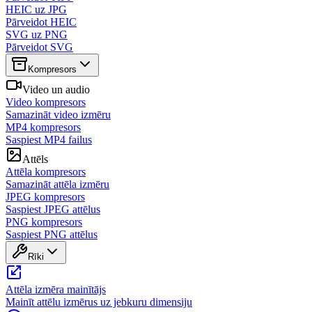
HEIC uz JPG
Pārveidot HEIC
SVG uz PNG
Pārveidot SVG
Kompresors
Video un audio
Video kompresors
Samazināt video izmēru
MP4 kompresors
Saspiest MP4 failus
Attēls
Attēla kompresors
Samazināt attēla izmēru
JPEG kompresors
Saspiest JPEG attēlus
PNG kompresors
Saspiest PNG attēlus
Rīki
Attēla izmēra mainītājs
Mainīt attēlu izmērus uz jebkuru dimensiju