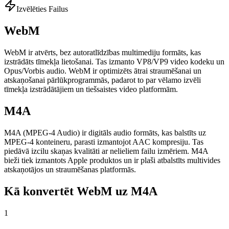
Izvēlēties Failus
WebM
WebM ir atvērts, bez autoratlīdzības multimediju formāts, kas
izstrādāts tīmekļa lietošanai. Tas izmanto VP8/VP9 video kodeku un
Opus/Vorbis audio. WebM ir optimizēts ātrai straumēšanai un
atskaņošanai pārlūkprogrammās, padarot to par vēlamo izvēli
tīmekļa izstrādātājiem un tiešsaistes video platformām.
M4A
M4A (MPEG-4 Audio) ir digitāls audio formāts, kas balstīts uz
MPEG-4 konteineru, parasti izmantojot AAC kompresiju. Tas
piedāvā izcilu skaņas kvalitāti ar nelieliem failu izmēriem. M4A
bieži tiek izmantots Apple produktos un ir plaši atbalstīts multivides
atskaņotājos un straumēšanas platformās.
Kā konvertēt WebM uz M4A
1