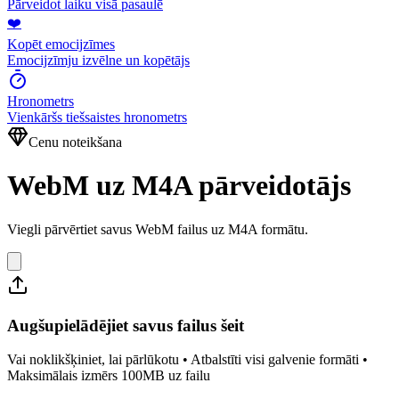
Pārveidot laiku visā pasaulē
❤️
Kopēt emocijzīmes
Emocijzīmju izvēlne un kopētājs
Hronometrs
Vienkāršs tiešsaistes hronometrs
Cenu noteikšana
WebM uz M4A pārveidotājs
Viegli pārvērtiet savus WebM failus uz M4A formātu.
Augšupielādējiet savus failus šeit
Vai noklikšķiniet, lai pārlūkotu • Atbalstīti visi galvenie formāti •
Maksimālais izmērs 100MB uz failu