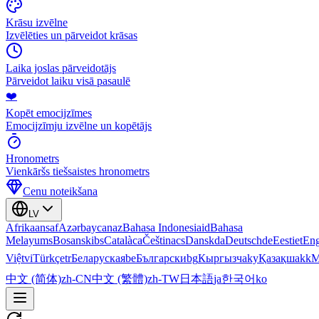
Krāsu izvēlne
Izvēlēties un pārveidot krāsas
Laika joslas pārveidotājs
Pārveidot laiku visā pasaulē
❤️
Kopēt emocijzīmes
Emocijzīmju izvēlne un kopētājs
Hronometrs
Vienkāršs tiešsaistes hronometrs
Cenu noteikšana
LV
Afrikaans
af
Azərbaycan
az
Bahasa Indonesia
id
Bahasa
Melayu
ms
Bosanski
bs
Català
ca
Čeština
cs
Dansk
da
Deutsch
de
Eesti
et
Eng
Việt
vi
Türkçe
tr
Беларуская
be
Български
bg
Кыргызча
ky
Қазақша
kk
М
中文 (简体)
zh-CN
中文 (繁體)
zh-TW
日本語
ja
한국어
ko