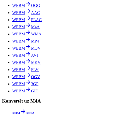
WEBM
OGG
WEBM
AAC
WEBM
FLAC
WEBM
M4A
WEBM
WMA
WEBM
MP4
WEBM
MOV
WEBM
AVI
WEBM
MKV
WEBM
FLV
WEBM
OGV
WEBM
3GP
WEBM
GIF
Konvertēt uz M4A
MP4
M4A