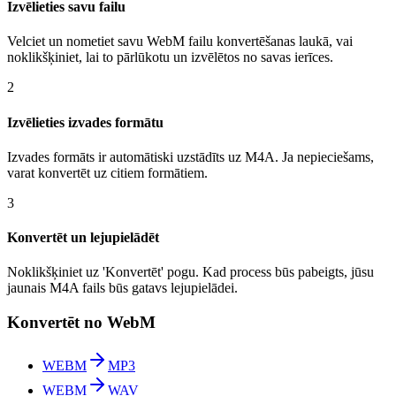
Izvēlieties savu failu
Velciet un nometiet savu WebM failu konvertēšanas laukā, vai
noklikšķiniet, lai to pārlūkotu un izvēlētos no savas ierīces.
2
Izvēlieties izvades formātu
Izvades formāts ir automātiski uzstādīts uz M4A. Ja nepieciešams,
varat konvertēt uz citiem formātiem.
3
Konvertēt un lejupielādēt
Noklikšķiniet uz 'Konvertēt' pogu. Kad process būs pabeigts, jūsu
jaunais M4A fails būs gatavs lejupielādei.
Konvertēt no WebM
WEBM
MP3
WEBM
WAV