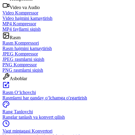
Video va Audio
Video Kompressor
Video hajmini kamaytirish
MP4 Kompressor
MP4 fayllarni siqish
Rasm
Rasm Kompressori
Rasm hajmini kamaytirish
JPEG Kompressor
JPEG rasmlarni siqish
PNG Kompressor
PNG rasmlarni siqish
Asboblar
Rasm Oʻlchovchi
Rasmlarni har qanday oʻlchamga o'zgartirish
Rang Tanlovchi
Ranglar tanlash va konvert qilish
Vaqt mintaqasi Konvertori