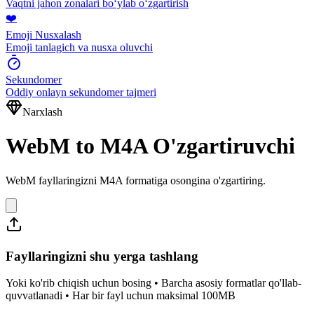
Vaqtni jahon zonalari boʻylab oʻzgartirish
❤️
Emoji Nusxalash
Emoji tanlagich va nusxa oluvchi
Sekundomer
Oddiy onlayn sekundomer tajmeri
Narxlash
WebM to M4A O'zgartiruvchi
WebM fayllaringizni M4A formatiga osongina o'zgartiring.
Fayllaringizni shu yerga tashlang
Yoki ko'rib chiqish uchun bosing • Barcha asosiy formatlar qo'llab-
quvvatlanadi • Har bir fayl uchun maksimal 100MB