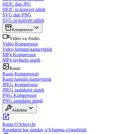
HEIC dan JPG
HEIC ni konvert qilish
SVG dan PNG
SVG ni konvert qilish
Kompressor
Video va Audio
Video Kompressor
Video hajmini kamaytirish
MP4 Kompressor
MP4 fayllarni siqish
Rasm
Rasm Kompressori
Rasm hajmini kamaytirish
JPEG Kompressor
JPEG rasmlarni siqish
PNG Kompressor
PNG rasmlarni siqish
Asboblar
Rasm Oʻlchovchi
Rasmlarni har qanday oʻlchamga o'zgartirish