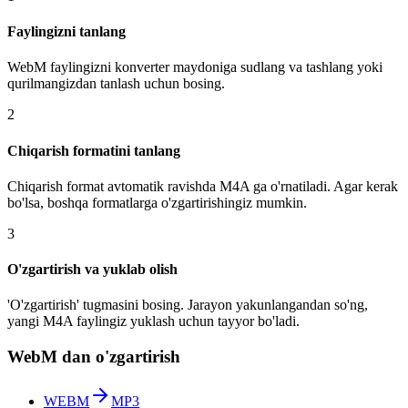
Faylingizni tanlang
WebM faylingizni konverter maydoniga sudlang va tashlang yoki
qurilmangizdan tanlash uchun bosing.
2
Chiqarish formatini tanlang
Chiqarish format avtomatik ravishda M4A ga o'rnatiladi. Agar kerak
bo'lsa, boshqa formatlarga o'zgartirishingiz mumkin.
3
O'zgartirish va yuklab olish
'O'zgartirish' tugmasini bosing. Jarayon yakunlangandan so'ng,
yangi M4A faylingiz yuklash uchun tayyor bo'ladi.
WebM dan o'zgartirish
WEBM
MP3