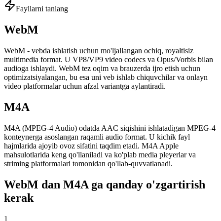
Fayllarni tanlang
WebM
WebM - vebda ishlatish uchun mo'ljallangan ochiq, royaltisiz
multimedia format. U VP8/VP9 video codecs va Opus/Vorbis bilan
audioga ishlaydi. WebM tez oqim va brauzerda ijro etish uchun
optimizatsiyalangan, bu esa uni veb ishlab chiquvchilar va onlayn
video platformalar uchun afzal variantga aylantiradi.
M4A
M4A (MPEG-4 Audio) odatda AAC siqishini ishlatadigan MPEG-4
konteynerga asoslangan raqamli audio format. U kichik fayl
hajmlarida ajoyib ovoz sifatini taqdim etadi. M4A Apple
mahsulotlarida keng qo'llaniladi va ko'plab media pleyerlar va
striming platformalari tomonidan qo'llab-quvvatlanadi.
WebM dan M4A ga qanday o'zgartirish
kerak
1