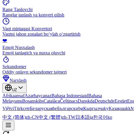
Rang Tanlovchi
Ranglar tanlash va konvert qilish
Vaqt mintaqasi Konvertori
Vaqtni jahon zonalari boʻylab oʻzgartirish
❤️
Emoji Nusxalash
Emoji tanlagich va nusxa oluvchi
Sekundomer
Oddiy onlayn sekundomer tajmeri
Narxlash
UZ
Afrikaans
af
Azərbaycan
az
Bahasa Indonesia
id
Bahasa
Melayu
ms
Bosanski
bs
Català
ca
Čeština
cs
Dansk
da
Deutsch
de
Eesti
et
Eng
Việt
vi
Türkçe
tr
Беларуская
be
Български
bg
Кыргызча
ky
Қазақша
kk
М
中文 (简体)
zh-CN
中文 (繁體)
zh-TW
日本語
ja
한국어
ko