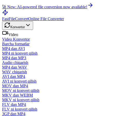
🚀 New: AI-powered file conversion now available!
FastFileConvert
Online File Converter
Konvertor
Video
Video Konvertor
Barcha formatlar
MP4 dan AVI
MP4 ni konvert qilish
MP4 dan MP3
Audio chiqarish
MP4 dan WAV
WAV chiqarish
AVI dan MP4
AVI ni konvert qilish
MOV dan MP4
MOV ni konvert qilish
MKV dan WEBM
MKV ni konvert qilish
FLV dan MP4
FLV ni konvert qilish
3GP dan MP4