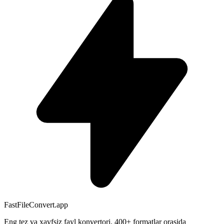
FastFileConvert.app
Eng tez va xavfsiz fayl konvertori. 400+ formatlar orasida