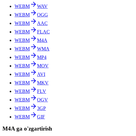
WEBM
WAV
WEBM
OGG
WEBM
AAC
WEBM
FLAC
WEBM
M4A
WEBM
WMA
WEBM
MP4
WEBM
MOV
WEBM
AVI
WEBM
MKV
WEBM
FLV
WEBM
OGV
WEBM
3GP
WEBM
GIF
M4A ga o'zgartirish