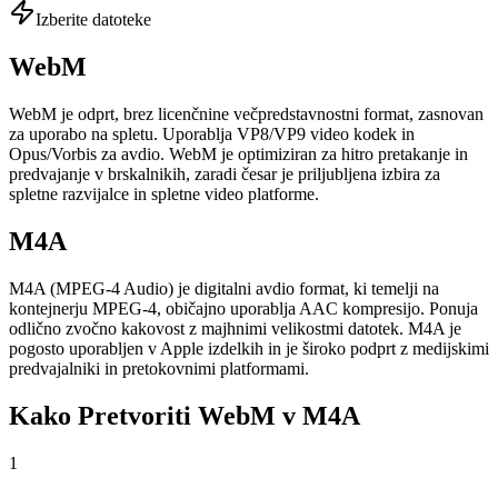
Izberite datoteke
WebM
WebM je odprt, brez licenčnine večpredstavnostni format, zasnovan
za uporabo na spletu. Uporablja VP8/VP9 video kodek in
Opus/Vorbis za avdio. WebM je optimiziran za hitro pretakanje in
predvajanje v brskalnikih, zaradi česar je priljubljena izbira za
spletne razvijalce in spletne video platforme.
M4A
M4A (MPEG-4 Audio) je digitalni avdio format, ki temelji na
kontejnerju MPEG-4, običajno uporablja AAC kompresijo. Ponuja
odlično zvočno kakovost z majhnimi velikostmi datotek. M4A je
pogosto uporabljen v Apple izdelkih in je široko podprt z medijskimi
predvajalniki in pretokovnimi platformami.
Kako Pretvoriti WebM v M4A
1