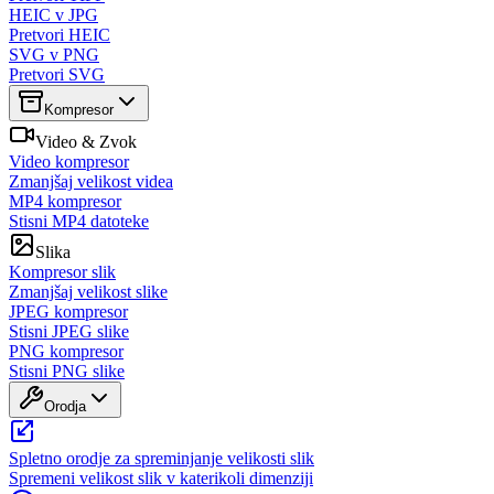
HEIC v JPG
Pretvori HEIC
SVG v PNG
Pretvori SVG
Kompresor
Video & Zvok
Video kompresor
Zmanjšaj velikost videa
MP4 kompresor
Stisni MP4 datoteke
Slika
Kompresor slik
Zmanjšaj velikost slike
JPEG kompresor
Stisni JPEG slike
PNG kompresor
Stisni PNG slike
Orodja
Spletno orodje za spreminjanje velikosti slik
Spremeni velikost slik v katerikoli dimenziji