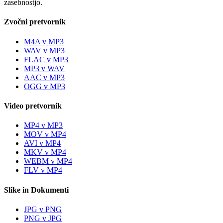
zasebnostjo.
Zvočni pretvornik
M4A v MP3
WAV v MP3
FLAC v MP3
MP3 v WAV
AAC v MP3
OGG v MP3
Video pretvornik
MP4 v MP3
MOV v MP4
AVI v MP4
MKV v MP4
WEBM v MP4
FLV v MP4
Slike in Dokumenti
JPG v PNG
PNG v JPG