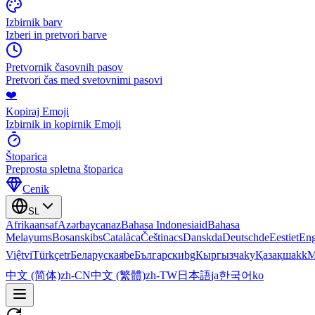
Izbirnik barv
Izberi in pretvori barve
Pretvornik časovnih pasov
Pretvori čas med svetovnimi pasovi
❤️
Kopiraj Emoji
Izbirnik in kopirnik Emoji
Štoparica
Preprosta spletna štoparica
Cenik
SL
Afrikaans
af
Azərbaycan
az
Bahasa Indonesia
id
Bahasa
Melayu
ms
Bosanski
bs
Català
ca
Čeština
cs
Dansk
da
Deutsch
de
Eesti
et
Eng
Việt
vi
Türkçe
tr
Беларуская
be
Български
bg
Кыргызча
ky
Қазақша
kk
М
中文 (简体)
zh-CN
中文 (繁體)
zh-TW
日本語
ja
한국어
ko