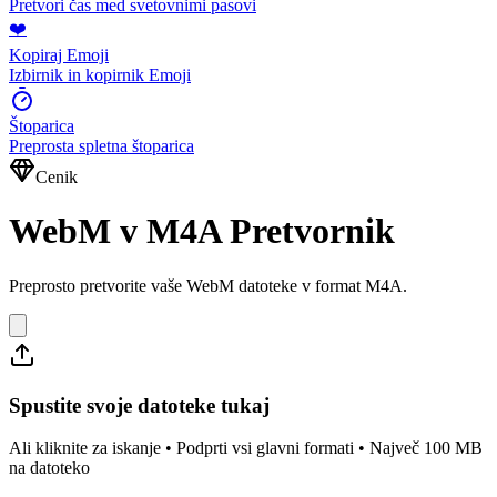
Pretvori čas med svetovnimi pasovi
❤️
Kopiraj Emoji
Izbirnik in kopirnik Emoji
Štoparica
Preprosta spletna štoparica
Cenik
WebM v M4A Pretvornik
Preprosto pretvorite vaše WebM datoteke v format M4A.
Spustite svoje datoteke tukaj
Ali kliknite za iskanje • Podprti vsi glavni formati • Največ 100 MB
na datoteko