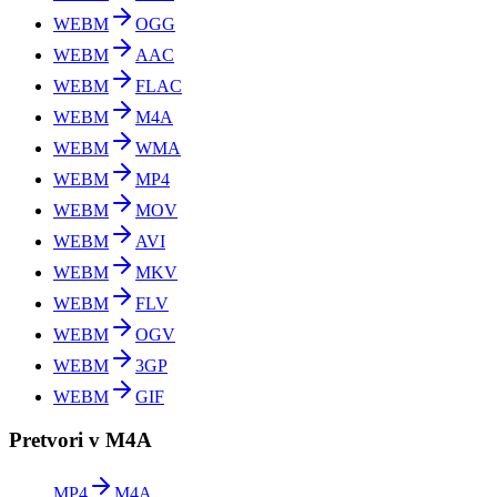
WEBM
OGG
WEBM
AAC
WEBM
FLAC
WEBM
M4A
WEBM
WMA
WEBM
MP4
WEBM
MOV
WEBM
AVI
WEBM
MKV
WEBM
FLV
WEBM
OGV
WEBM
3GP
WEBM
GIF
Pretvori v M4A
MP4
M4A