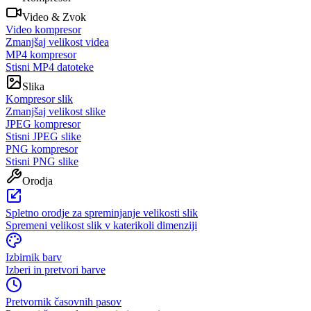
Video & Zvok
Video kompresor
Zmanjšaj velikost videa
MP4 kompresor
Stisni MP4 datoteke
Slika
Kompresor slik
Zmanjšaj velikost slike
JPEG kompresor
Stisni JPEG slike
PNG kompresor
Stisni PNG slike
Orodja
Spletno orodje za spreminjanje velikosti slik
Spremeni velikost slik v katerikoli dimenziji
Izbirnik barv
Izberi in pretvori barve
Pretvornik časovnih pasov