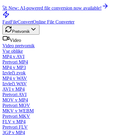
🚀 New: AI-powered file conversion now available!
FastFileConvert
Online File Converter
Pretvornik
Video
Video pretvornik
Vse oblike
MP4 v AVI
Pretvori MP4
MP4 v MP3
Izvleči zvok
MP4 v WAV
Izvleči WAV
AVI v MP4
Pretvori AVI
MOV v MP4
Pretvori MOV
MKV v WEBM
Pretvori MKV
FLV v MP4
Pretvori FLV
3GP v MP4