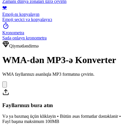
Zamanı dünya zonaları üzrə çevirin
❤️
Emoji-nı kopyalayın
Emoji seçici və kopyalayıcı
Kronometra
Sadə onlayn kronometra
Qiymətləndirmə
WMA-dən MP3-ə Konverter
WMA fayllarınızı asanlıqla MP3 formatına çevirin.
Fayllarınızı bura atın
Və ya baxmaq üçün klikləyin • Bütün əsas formatlar dəstəklənir •
Fayl başına maksimum 100MB