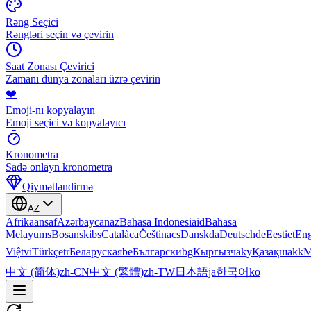
Rəng Seçici
Rəngləri seçin və çevirin
Saat Zonası Çevirici
Zamanı dünya zonaları üzrə çevirin
❤️
Emoji-nı kopyalayın
Emoji seçici və kopyalayıcı
Kronometra
Sadə onlayn kronometra
Qiymətləndirmə
AZ
Afrikaans
af
Azərbaycan
az
Bahasa Indonesia
id
Bahasa
Melayu
ms
Bosanski
bs
Català
ca
Čeština
cs
Dansk
da
Deutsch
de
Eesti
et
Eng
Việt
vi
Türkçe
tr
Беларуская
be
Български
bg
Кыргызча
ky
Қазақша
kk
М
中文 (简体)
zh-CN
中文 (繁體)
zh-TW
日本語
ja
한국어
ko