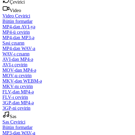
Çevirici
Video
Video Çevirici
Bütün formatlar
MP4-dən AVI-yə
MP4-ü çevirin
MP4-dən MP3-ə
Səsi çıxarın
MP4-dən WAV-a
WAV-ı çıxarın
AVI-dən MP4-ə
AVI-ı çevirin
MOV-dan MP4-ə
MOV-u çevirin
MKV-dən WEBM-ə
MKV-nı çevirin
FLV-dən MP4-ə
FLV-ı çevirin
3GP-dən MP4-ə
3GP-ni çevirin
Səs
Səs Çevirici
Bütün formatlar
MP3-dən WAV-a