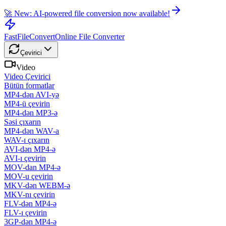
🚀 New: AI-powered file conversion now available!
FastFileConvert
Online File Converter
Çevirici
Video
Video Çevirici
Bütün formatlar
MP4-dən AVI-yə
MP4-ü çevirin
MP4-dən MP3-ə
Səsi çıxarın
MP4-dən WAV-a
WAV-ı çıxarın
AVI-dən MP4-ə
AVI-ı çevirin
MOV-dan MP4-ə
MOV-u çevirin
MKV-dən WEBM-ə
MKV-nı çevirin
FLV-dən MP4-ə
FLV-ı çevirin
3GP-dən MP4-ə