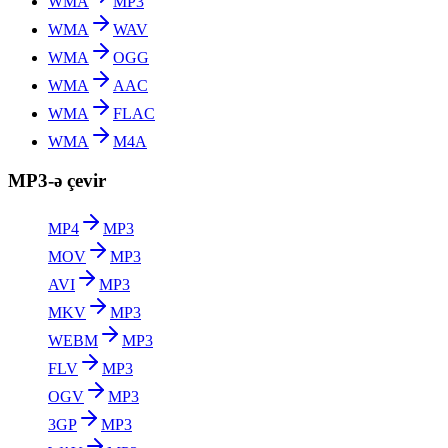
WMA
MP3
WMA
WAV
WMA
OGG
WMA
AAC
WMA
FLAC
WMA
M4A
MP3-ə çevir
MP4
MP3
MOV
MP3
AVI
MP3
MKV
MP3
WEBM
MP3
FLV
MP3
OGV
MP3
3GP
MP3