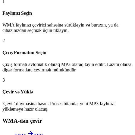
1
Faylınızı Seçin
WMA faylınızı çevirici sahəsinə sürükləyin və buraxın, ya da
cihazınızdan seçmək üçün tıklayın.
2
Çıxış Formatını Seçin
Çıxış formatı avtomatik olaraq MP3 olaraq təyin edilir. Lazım olarsa
digər formatlara çevirmək mümkündür.
3
Çevir və Yüklə
'Çevir' düyməsinə basın. Proses bitəndə, yeni MP3 faylınız
yükləməyə hazır olacaq.
WMA-dən çevir