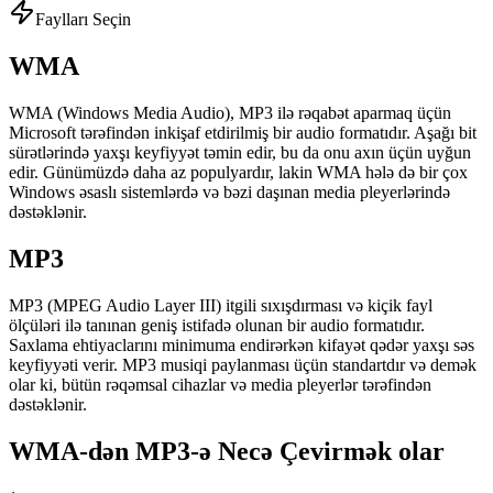
Faylları Seçin
WMA
WMA (Windows Media Audio), MP3 ilə rəqabət aparmaq üçün
Microsoft tərəfindən inkişaf etdirilmiş bir audio formatıdır. Aşağı bit
sürətlərində yaxşı keyfiyyət təmin edir, bu da onu axın üçün uyğun
edir. Günümüzdə daha az populyardır, lakin WMA hələ də bir çox
Windows əsaslı sistemlərdə və bəzi daşınan media pleyerlərində
dəstəklənir.
MP3
MP3 (MPEG Audio Layer III) itgili sıxışdırması və kiçik fayl
ölçüləri ilə tanınan geniş istifadə olunan bir audio formatıdır.
Saxlama ehtiyaclarını minimuma endirərkən kifayət qədər yaxşı səs
keyfiyyəti verir. MP3 musiqi paylanması üçün standartdır və demək
olar ki, bütün rəqəmsal cihazlar və media pleyerlər tərəfindən
dəstəklənir.
WMA-dən MP3-ə Necə Çevirmək olar