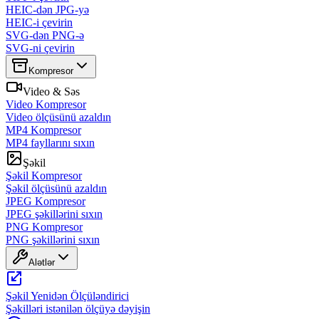
HEIC-dən JPG-yə
HEIC-i çevirin
SVG-dən PNG-ə
SVG-ni çevirin
Kompresor
Video & Səs
Video Kompresor
Video ölçüsünü azaldın
MP4 Kompresor
MP4 fayllarını sıxın
Şəkil
Şəkil Kompresor
Şəkil ölçüsünü azaldın
JPEG Kompresor
JPEG şəkillərini sıxın
PNG Kompresor
PNG şəkillərini sıxın
Alətlər
Şəkil Yenidən Ölçüləndirici
Şəkilləri istənilən ölçüyə dəyişin