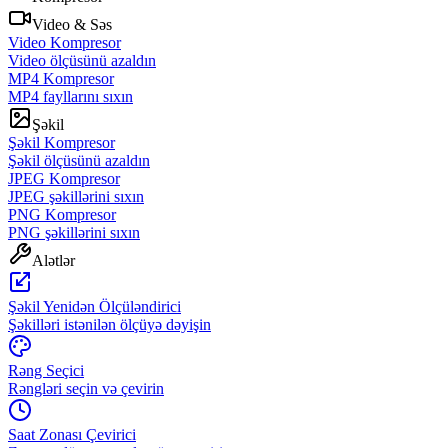
Video & Səs
Video Kompresor
Video ölçüsünü azaldın
MP4 Kompresor
MP4 fayllarını sıxın
Şəkil
Şəkil Kompresor
Şəkil ölçüsünü azaldın
JPEG Kompresor
JPEG şəkillərini sıxın
PNG Kompresor
PNG şəkillərini sıxın
Alətlər
Şəkil Yenidən Ölçüləndirici
Şəkilləri istənilən ölçüyə dəyişin
Rəng Seçici
Rəngləri seçin və çevirin
Saat Zonası Çevirici