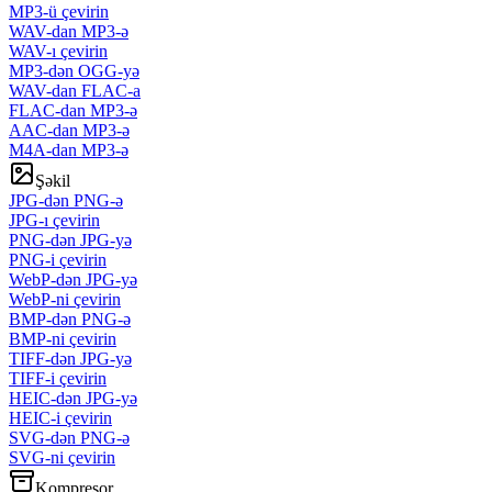
MP3-ü çevirin
WAV-dan MP3-ə
WAV-ı çevirin
MP3-dən OGG-yə
WAV-dan FLAC-a
FLAC-dan MP3-ə
AAC-dan MP3-ə
M4A-dan MP3-ə
Şəkil
JPG-dən PNG-ə
JPG-ı çevirin
PNG-dən JPG-yə
PNG-i çevirin
WebP-dən JPG-yə
WebP-ni çevirin
BMP-dən PNG-ə
BMP-ni çevirin
TIFF-dən JPG-yə
TIFF-i çevirin
HEIC-dən JPG-yə
HEIC-i çevirin
SVG-dən PNG-ə
SVG-ni çevirin
Kompresor