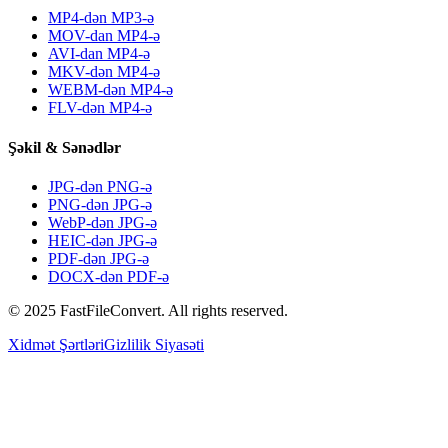
MP4-dən MP3-ə
MOV-dan MP4-ə
AVI-dan MP4-ə
MKV-dən MP4-ə
WEBM-dən MP4-ə
FLV-dən MP4-ə
Şəkil & Sənədlər
JPG-dən PNG-ə
PNG-dən JPG-ə
WebP-dən JPG-ə
HEIC-dən JPG-ə
PDF-dən JPG-ə
DOCX-dən PDF-ə
© 2025 FastFileConvert. All rights reserved.
Xidmət Şərtləri
Gizlilik Siyasəti