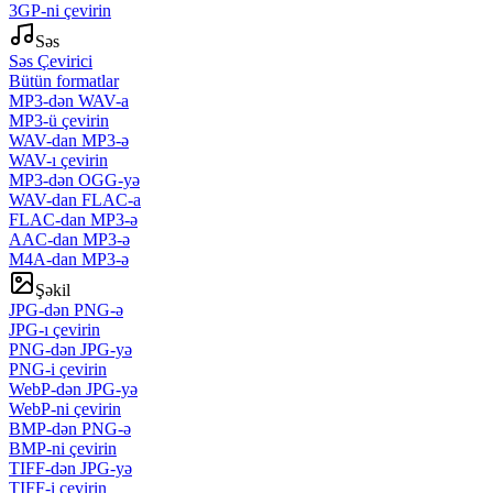
3GP-ni çevirin
Səs
Səs Çevirici
Bütün formatlar
MP3-dən WAV-a
MP3-ü çevirin
WAV-dan MP3-ə
WAV-ı çevirin
MP3-dən OGG-yə
WAV-dan FLAC-a
FLAC-dan MP3-ə
AAC-dan MP3-ə
M4A-dan MP3-ə
Şəkil
JPG-dən PNG-ə
JPG-ı çevirin
PNG-dən JPG-yə
PNG-i çevirin
WebP-dən JPG-yə
WebP-ni çevirin
BMP-dən PNG-ə
BMP-ni çevirin
TIFF-dən JPG-yə
TIFF-i çevirin