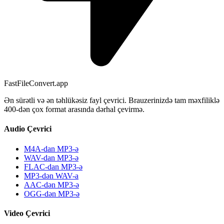
FastFileConvert.app
Ən sürətli və ən təhlükəsiz fayl çevrici. Brauzerinizdə tam məxfiliklə
400-dən çox format arasında dərhal çevirmə.
Audio Çevrici
M4A-dan MP3-ə
WAV-dan MP3-ə
FLAC-dan MP3-ə
MP3-dən WAV-a
AAC-dən MP3-ə
OGG-dən MP3-ə
Video Çevrici