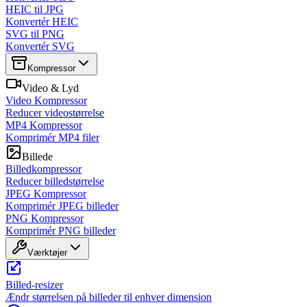
HEIC til JPG
Konvertér HEIC
SVG til PNG
Konvertér SVG
Kompressor
Video & Lyd
Video Kompressor
Reducer videostørrelse
MP4 Kompressor
Komprimér MP4 filer
Billede
Billedkompressor
Reducer billedstørrelse
JPEG Kompressor
Komprimér JPEG billeder
PNG Kompressor
Komprimér PNG billeder
Værktøjer
Billed-resizer
Ændr størrelsen på billeder til enhver dimension