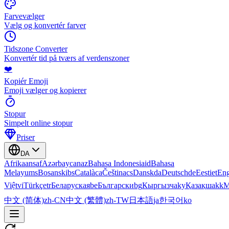
Farvevælger
Vælg og konvertér farver
Tidszone Converter
Konvertér tid på tværs af verdenszoner
❤️
Kopiér Emoji
Emoji vælger og kopierer
Stopur
Simpelt online stopur
Priser
DA
Afrikaans
af
Azərbaycan
az
Bahasa Indonesia
id
Bahasa
Melayu
ms
Bosanski
bs
Català
ca
Čeština
cs
Dansk
da
Deutsch
de
Eesti
et
Eng
Việt
vi
Türkçe
tr
Беларуская
be
Български
bg
Кыргызча
ky
Қазақша
kk
М
中文 (简体)
zh-CN
中文 (繁體)
zh-TW
日本語
ja
한국어
ko