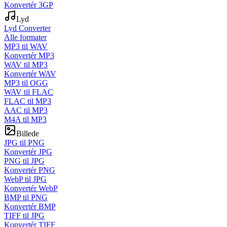
Konvertér 3GP
Lyd
Lyd Converter
Alle formater
MP3 til WAV
Konvertér MP3
WAV til MP3
Konvertér WAV
MP3 til OGG
WAV til FLAC
FLAC til MP3
AAC til MP3
M4A til MP3
Billede
JPG til PNG
Konvertér JPG
PNG til JPG
Konvertér PNG
WebP til JPG
Konvertér WebP
BMP til PNG
Konvertér BMP
TIFF til JPG
Konvertér TIFF