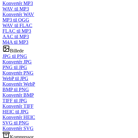
Konvertér MP3
WAV til MP3
Konvertér WAV
MP3 til OGG
WAV til FLAC
FLAC til MP3
AAC til MP3
M4A til MP3
Billede
JPG til PNG
Konvertér JPG
PNG til JPG
Konvertér PNG
WebP til JPG
Konvertér WebP
BMP til PNG
Konvertér BMP
TIFF til JPG
Konvertér TIFF
HEIC til JPG
Konvertér HEIC
SVG til PNG
Konvertér SVG
Kompressor