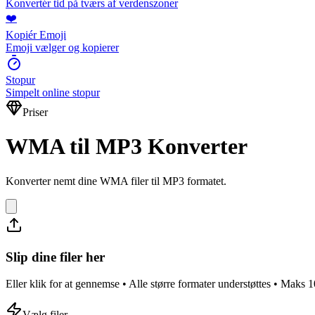
Konvertér tid på tværs af verdenszoner
❤️
Kopiér Emoji
Emoji vælger og kopierer
Stopur
Simpelt online stopur
Priser
WMA til MP3 Konverter
Konverter nemt dine WMA filer til MP3 formatet.
Slip dine filer her
Eller klik for at gennemse • Alle større formater understøttes • Maks 
Vælg filer