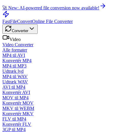
🚀 New: AI-powered file conversion now available!
FastFileConvert
Online File Converter
Converter
Video
Video Converter
Alle formater
MP4 til AVI
Konvertér MP4
MP4 til MP3
Udtræk lyd
MP4 til WAV
Udtræk WAV
AVI til MP4
Konvertér AVI
MOV til MP4
Konvertér MOV
MKV til WEBM
Konvertér MKV
FLV til MP4
Konvertér FLV
3GP til MP4