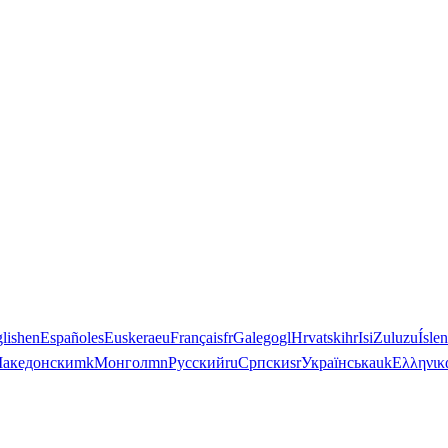
lish
en
Español
es
Euskera
eu
Français
fr
Galego
gl
Hrvatski
hr
IsiZulu
zu
Ísle
акедонски
mk
Монгол
mn
Русский
ru
Српски
sr
Українська
uk
Ελληνικ