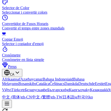
Selector de Color
Seleccionar i convertir colors
Convertidor de Fusos Horaris
Convertir el temps entre zones mundials
❤️
Copiar Emoji
Selector i copiador d'emoji
Cronòmetre
Cronòmetre en línia simple
Preus
CA
Afrikaans
af
Azərbaycan
az
Bahasa Indonesia
id
Bahasa
Melayu
ms
Bosanski
bs
Català
ca
Čeština
cs
Dansk
da
Deutsch
de
Eesti
et
Eng
Việt
vi
Türkçe
tr
Беларуская
be
Български
bg
Кыргызча
ky
Қазақша
kk
М
中文 (简体)
zh-CN
中文 (繁體)
zh-TW
日本語
ja
한국어
ko