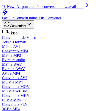
🚀 New: AI-powered file conversion now available!
FastFileConvert
Online File Converter
Convertidor
Vídeo
Convertidor de Vídeo
Tots els formats
MP4 a AVI
Converteix MP4
MP4 a MP3
Extreure àudio
MP4 a WAV
Extreure WAV
AVI a MP4
Converteix AVI
MOV a MP4
Converteix MOV
MKV a WEBM
Converteix MKV
FLV a MP4
Converteix FLV
3GP a MP4