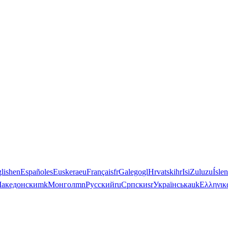
lish
en
Español
es
Euskera
eu
Français
fr
Galego
gl
Hrvatski
hr
IsiZulu
zu
Ísle
акедонски
mk
Монгол
mn
Русский
ru
Српски
sr
Українська
uk
Ελληνικ