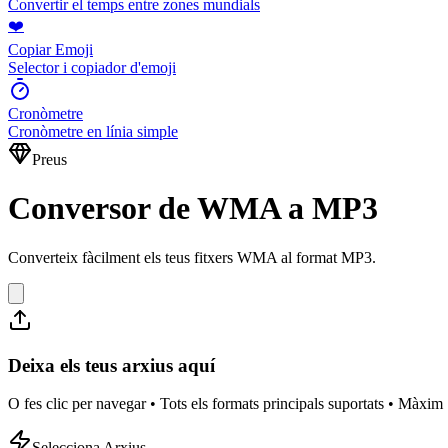
Convertir el temps entre zones mundials
❤️
Copiar Emoji
Selector i copiador d'emoji
Cronòmetre
Cronòmetre en línia simple
Preus
Conversor de WMA a MP3
Converteix fàcilment els teus fitxers WMA al format MP3.
Deixa els teus arxius aquí
O fes clic per navegar • Tots els formats principals suportats • Màxi
Selecciona Arxius