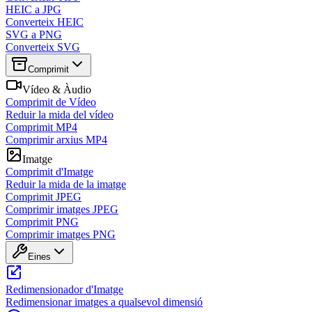
HEIC a JPG
Converteix HEIC
SVG a PNG
Converteix SVG
Comprimit
Vídeo & Àudio
Comprimit de Vídeo
Reduir la mida del vídeo
Comprimit MP4
Comprimir arxius MP4
Imatge
Comprimit d'Imatge
Reduir la mida de la imatge
Comprimit JPEG
Comprimir imatges JPEG
Comprimit PNG
Comprimir imatges PNG
Eines
Redimensionador d'Imatge
Redimensionar imatges a qualsevol dimensió