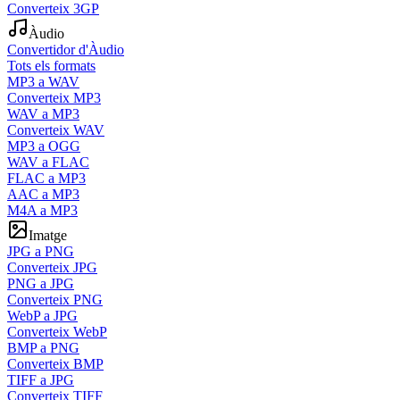
Converteix 3GP
Àudio
Convertidor d'Àudio
Tots els formats
MP3 a WAV
Converteix MP3
WAV a MP3
Converteix WAV
MP3 a OGG
WAV a FLAC
FLAC a MP3
AAC a MP3
M4A a MP3
Imatge
JPG a PNG
Converteix JPG
PNG a JPG
Converteix PNG
WebP a JPG
Converteix WebP
BMP a PNG
Converteix BMP
TIFF a JPG
Converteix TIFF