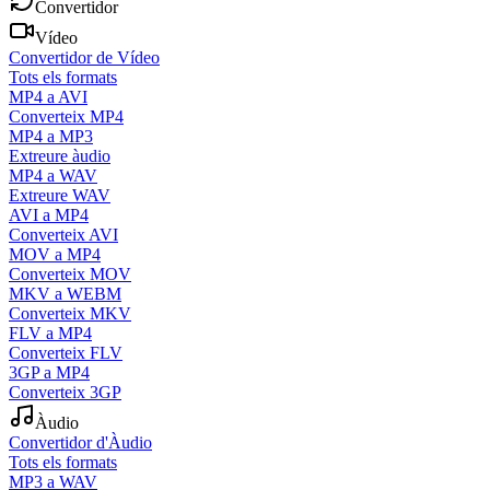
Convertidor
Vídeo
Convertidor de Vídeo
Tots els formats
MP4 a AVI
Converteix MP4
MP4 a MP3
Extreure àudio
MP4 a WAV
Extreure WAV
AVI a MP4
Converteix AVI
MOV a MP4
Converteix MOV
MKV a WEBM
Converteix MKV
FLV a MP4
Converteix FLV
3GP a MP4
Converteix 3GP
Àudio
Convertidor d'Àudio
Tots els formats
MP3 a WAV