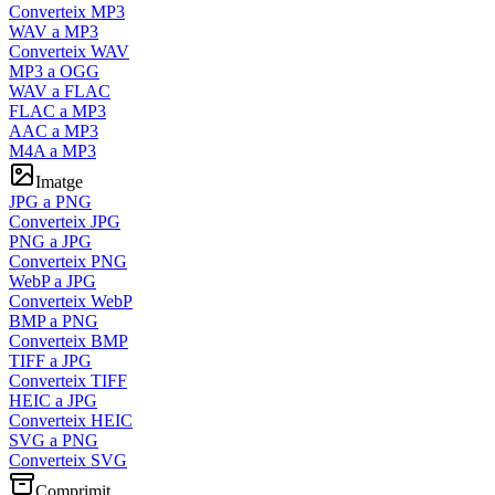
Converteix MP3
WAV a MP3
Converteix WAV
MP3 a OGG
WAV a FLAC
FLAC a MP3
AAC a MP3
M4A a MP3
Imatge
JPG a PNG
Converteix JPG
PNG a JPG
Converteix PNG
WebP a JPG
Converteix WebP
BMP a PNG
Converteix BMP
TIFF a JPG
Converteix TIFF
HEIC a JPG
Converteix HEIC
SVG a PNG
Converteix SVG
Comprimit