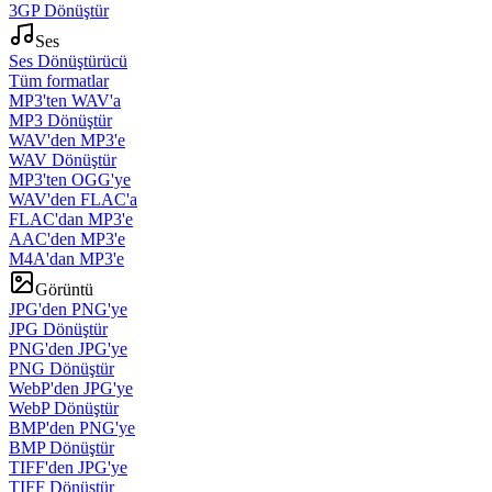
3GP Dönüştür
Ses
Ses Dönüştürücü
Tüm formatlar
MP3'ten WAV'a
MP3 Dönüştür
WAV'den MP3'e
WAV Dönüştür
MP3'ten OGG'ye
WAV'den FLAC'a
FLAC'dan MP3'e
AAC'den MP3'e
M4A'dan MP3'e
Görüntü
JPG'den PNG'ye
JPG Dönüştür
PNG'den JPG'ye
PNG Dönüştür
WebP'den JPG'ye
WebP Dönüştür
BMP'den PNG'ye
BMP Dönüştür
TIFF'den JPG'ye
TIFF Dönüştür