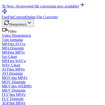
🚀 New: AI-powered file conversion now available!
FastFileConvert
Online File Converter
Dönüştürücü
Video
Video Dönüştürücü
Tüm formatlar
MP4'ten AVI'ye
MP4 Dönüştür
MP4'ten MP3'e
Ses Çıkart
MP4'ten WAV'a
WAV Çıkart
AVI'den MP4'e
AVI Dönüştür
MOV'dan MP4'e
MOV Dönüştür
MKV'den WEBM'e
MKV Dönüştür
FLV'den MP4'e
FLV Dönüştür
3GP'den MP4'e