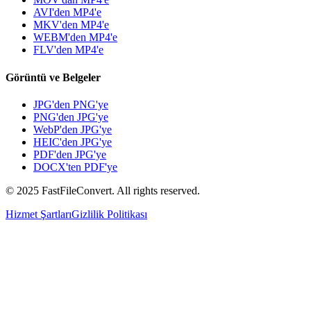
AVI'den MP4'e
MKV'den MP4'e
WEBM'den MP4'e
FLV'den MP4'e
Görüntü ve Belgeler
JPG'den PNG'ye
PNG'den JPG'ye
WebP'den JPG'ye
HEIC'den JPG'ye
PDF'den JPG'ye
DOCX'ten PDF'ye
© 2025 FastFileConvert. All rights reserved.
Hizmet Şartları
Gizlilik Politikası