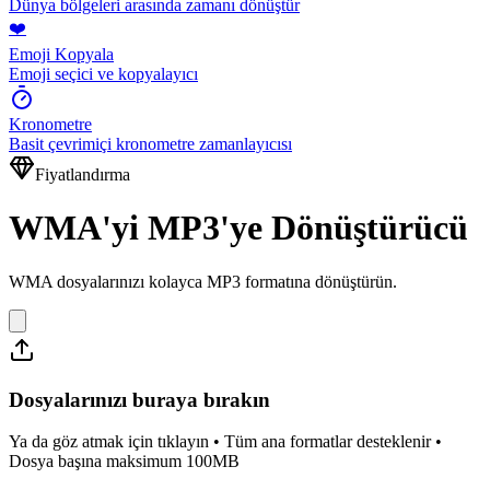
Dünya bölgeleri arasında zamanı dönüştür
❤️
Emoji Kopyala
Emoji seçici ve kopyalayıcı
Kronometre
Basit çevrimiçi kronometre zamanlayıcısı
Fiyatlandırma
WMA'yi MP3'ye Dönüştürücü
WMA dosyalarınızı kolayca MP3 formatına dönüştürün.
Dosyalarınızı buraya bırakın
Ya da göz atmak için tıklayın • Tüm ana formatlar desteklenir •
Dosya başına maksimum 100MB