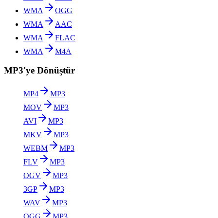
WMA
OGG
WMA
AAC
WMA
FLAC
WMA
M4A
MP3'ye Dönüştür
MP4
MP3
MOV
MP3
AVI
MP3
MKV
MP3
WEBM
MP3
FLV
MP3
OGV
MP3
3GP
MP3
WAV
MP3
OGG
MP3