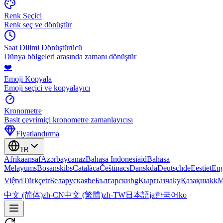
Renk Seçici
Renk seç ve dönüştür
Saat Dilimi Dönüştürücü
Dünya bölgeleri arasında zamanı dönüştür
❤️
Emoji Kopyala
Emoji seçici ve kopyalayıcı
Kronometre
Basit çevrimiçi kronometre zamanlayıcısı
Fiyatlandırma
TR
Afrikaans
af
Azərbaycan
az
Bahasa Indonesia
id
Bahasa
Melayu
ms
Bosanski
bs
Català
ca
Čeština
cs
Dansk
da
Deutsch
de
Eesti
et
Eng
Việt
vi
Türkçe
tr
Беларуская
be
Български
bg
Кыргызча
ky
Қазақша
kk
М
中文 (简体)
zh-CN
中文 (繁體)
zh-TW
日本語
ja
한국어
ko