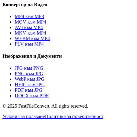
Конвертор на Видео
MP4 към MP3
MOV към MP4
AVI към MP4
MKV към MP4
WEBM към MP4
FLV към MP4
Изображения и Документи
JPG към PNG
PNG към JPG
WebP към JPG
HEIC към JPG
PDF към JPG
DOCX към PDF
© 2025 FastFileConvert. All rights reserved.
Условия за ползване
Политика за поверителност