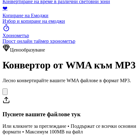
Конвертиране на време в различни световни зони
❤️
Копиране на Емоджи
Избор и копиране на емоджи
Хронометър
Прост онлайн таймер хронометър
Ценообразуване
Конвертор от WMA към MP3
Лесно конвертирайте вашите WMA файлове в формат MP3.
Пуснете вашите файлове тук
Или кликнете за преглеждане • Поддържат се всички основни
формати • Максимум 100MB на файл