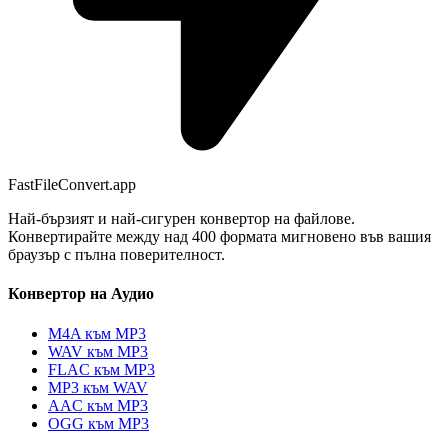
FastFileConvert.app
Най-бързият и най-сигурен конвертор на файлове.
Конвертирайте между над 400 формата мигновено във вашия
браузър с пълна поверителност.
Конвертор на Аудио
M4A към MP3
WAV към MP3
FLAC към MP3
MP3 към WAV
AAC към MP3
OGG към MP3