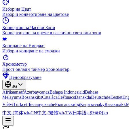
Избор на Цвят
Избор и конвертиране на цветове
Конвертор на Часови Зони
Конвертиране на време в различни световни зони
❤️
Копиране на Емоджи
Избор и копиране на емоджи
Хронометър
Прост онлайн таймер хронометър
Ценообразуване
BG
Afrikaans
af
Azərbaycan
az
Bahasa Indonesia
id
Bahasa
Melayu
ms
Bosanski
bs
Català
ca
Čeština
cs
Dansk
da
Deutsch
de
Eesti
et
Eng
Việt
vi
Türkçe
tr
Беларуская
be
Български
bg
Кыргызча
ky
Қазақша
kk
М
中文 (简体)
zh-CN
中文 (繁體)
zh-TW
日本語
ja
한국어
ko