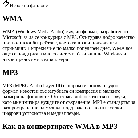
Избор на файлове
WMA
WMA (Windows Media Audio) е аудио формат, разработен от
Microsoft, за да се конкурира с MP3. Осигурява добро качество
при по-ниски битрейтове, което го прави подходящ за
стрийминг. Въпреки че е по-малко популярен днес, WMA все
още се поддържа в много системи, базирани на Windows и
някои преносими медиаплеъри.
MP3
MP3 (MPEG Audio Layer III) е широко използван аудио
формат, известен със загубната си компресия и малките
размери на файловете. Осигурява добро качество на звука,
като минимизира нуждите от съхранение. MP3 е стандартът за
разпространение на музика, поддържан от почти всички
цифрови устройства и медиаплеъри.
Как да конвертирате WMA в MP3