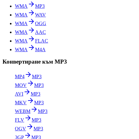
WMA
MP3
WMA
WAV
WMA
OGG
WMA
AAC
WMA
FLAC
WMA
M4A
Конвертиране към MP3
MP4
MP3
MOV
MP3
AVI
MP3
MKV
MP3
WEBM
MP3
FLV
MP3
OGV
MP3
3GP
MP3