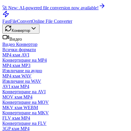
🚀 New: AI-powered file conversion now available!
FastFileConvert
Online File Converter
Конвертор
Видео
Видео Конвертор
Всички формати
MP4 към AVI
Конвертиране на MP4
MP4 към MP3
Извличане на аудио
MP4 към WAV
Извличане на WAV
AVI към MP4
Конвертиране на AVI
MOV към MP4
Конвертиране на MOV
MKV към WEBM
Конвертиране на MKV
FLV към MP4
Конвертиране на FLV
3GP към MP4