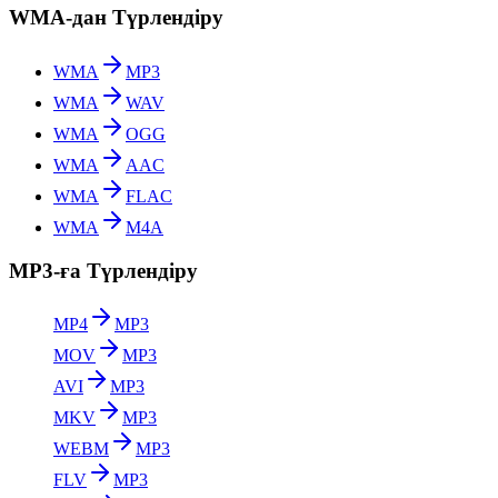
WMA-дан Түрлендіру
WMA
MP3
WMA
WAV
WMA
OGG
WMA
AAC
WMA
FLAC
WMA
M4A
MP3-ға Түрлендіру
MP4
MP3
MOV
MP3
AVI
MP3
MKV
MP3
WEBM
MP3
FLV
MP3