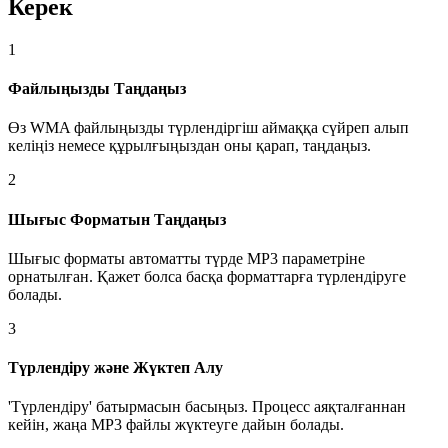
Керек
1
Файлыңызды Таңдаңыз
Өз WMA файлыңызды түрлендіргіш аймаққа сүйреп алып
келіңіз немесе құрылғыңыздан оны қарап, таңдаңыз.
2
Шығыс Форматын Таңдаңыз
Шығыс форматы автоматты түрде MP3 параметріне
орнатылған. Қажет болса басқа форматтарға түрлендіруге
болады.
3
Түрлендіру және Жүктеп Алу
'Түрлендіру' батырмасын басыңыз. Процесс аяқталғаннан
кейін, жаңа MP3 файлы жүктеуге дайын болады.