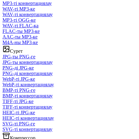
MP3-ті конвертациялау
WAV-ті MP3-ке
WAV-ті конвертациялау
MP3-ті OGG-ке
WAV-ті FLAC-қа
FLAC-ты MP3-ке
AAC-ты MP3-ке
M4A-ны MP3-ке
Сурет
JPG-ты PNG-ге
JPG-ты конвертациялау
PNG-ді JPG-ке
PNG-ді конвертациялау
WebP-ті JPG-ке
WebP-ті конвертациялау
BMP-ті PNG-ге
BMP-ті конвертациялау
TIFF-ті JPG-ке
TIFF-ті конвертациялау
HEIC-ті JPG-ке
HEIC-ті конвертациялау
SVG-ті PNG-ге
SVG-ті конвертациялау
Компрессор