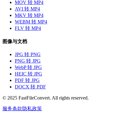
MOV 转 MP4
AVI 转 MP4
MKV 转 MP4
WEBM 转 MP4
FLV 转 MP4
图像与文档
JPG 转 PNG
PNG 转 JPG
WebP 转 JPG
HEIC 转 JPG
PDF 转 JPG
DOCX 转 PDF
© 2025 FastFileConvert. All rights reserved.
服务条款
隐私政策