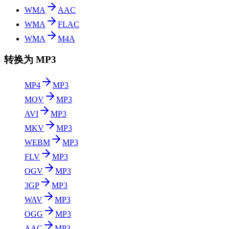
WMA
AAC
WMA
FLAC
WMA
M4A
转换为 MP3
MP4
MP3
MOV
MP3
AVI
MP3
MKV
MP3
WEBM
MP3
FLV
MP3
OGV
MP3
3GP
MP3
WAV
MP3
OGG
MP3
AAC
MP3