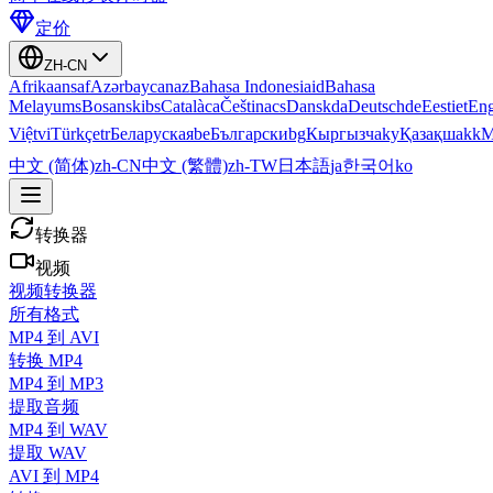
定价
ZH-CN
Afrikaans
af
Azərbaycan
az
Bahasa Indonesia
id
Bahasa
Melayu
ms
Bosanski
bs
Català
ca
Čeština
cs
Dansk
da
Deutsch
de
Eesti
et
Eng
Việt
vi
Türkçe
tr
Беларуская
be
Български
bg
Кыргызча
ky
Қазақша
kk
М
中文 (简体)
zh-CN
中文 (繁體)
zh-TW
日本語
ja
한국어
ko
转换器
视频
视频转换器
所有格式
MP4 到 AVI
转换 MP4
MP4 到 MP3
提取音频
MP4 到 WAV
提取 WAV
AVI 到 MP4