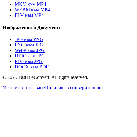
MKV към MP4
WEBM към MP4
FLV към MP4
Изображения и Документи
JPG към PNG
PNG към JPG
WebP към JPG
HEIC към JPG
PDF към JPG
DOCX към PDF
© 2025 FastFileConvert. All rights reserved.
Условия за ползване
Политика за поверителност