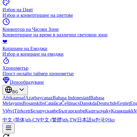
Избор на Цвят
Избор и конвертиране на цветове
Конвертор на Часови Зони
Конвертиране на време в различни световни зони
❤️
Копиране на Емоджи
Избор и копиране на емоджи
Хронометър
Прост онлайн таймер хронометър
Ценообразуване
BG
Afrikaans
af
Azərbaycan
az
Bahasa Indonesia
id
Bahasa
Melayu
ms
Bosanski
bs
Català
ca
Čeština
cs
Dansk
da
Deutsch
de
Eesti
et
Eng
Việt
vi
Türkçe
tr
Беларуская
be
Български
bg
Кыргызча
ky
Қазақша
kk
М
中文 (简体)
zh-CN
中文 (繁體)
zh-TW
日本語
ja
한국어
ko