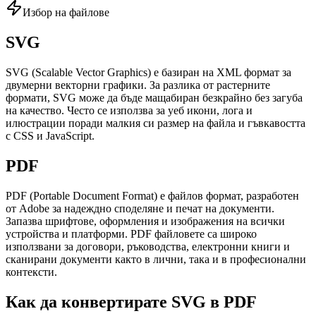
Избор на файлове
SVG
SVG (Scalable Vector Graphics) е базиран на XML формат за
двумерни векторни графики. За разлика от растерните
формати, SVG може да бъде мащабиран безкрайно без загуба
на качество. Често се използва за уеб икони, лога и
илюстрации поради малкия си размер на файла и гъвкавостта
с CSS и JavaScript.
PDF
PDF (Portable Document Format) е файлов формат, разработен
от Adobe за надеждно споделяне и печат на документи.
Запазва шрифтове, оформления и изображения на всички
устройства и платформи. PDF файловете са широко
използвани за договори, ръководства, електронни книги и
сканирани документи както в лични, така и в професионални
контексти.
Как да конвертирате SVG в PDF