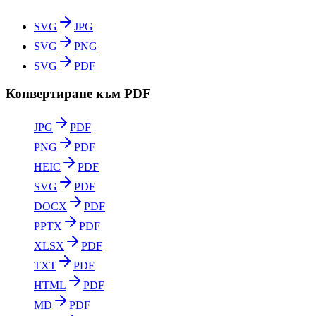
SVG
JPG
SVG
PNG
SVG
PDF
Конвертиране към PDF
JPG
PDF
PNG
PDF
HEIC
PDF
SVG
PDF
DOCX
PDF
PPTX
PDF
XLSX
PDF
TXT
PDF
HTML
PDF
MD
PDF