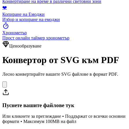
Конвертиране на време в различни световни зони
❤️
Копиране на Емоджи
Избор и копиране на емоджи
Хронометър
Прост онлайн таймер хронометър
Ценообразуване
Конвертор от SVG към PDF
Лесно конвертирайте вашите SVG файлове в формат PDF.
Пуснете вашите файлове тук
Или кликнете за преглеждане • Поддържат се всички основни
формати • Максимум 100MB на файл