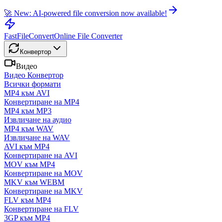
🚀 New: AI-powered file conversion now available!
FastFileConvert
Online File Converter
Конвертор
Видео
Видео Конвертор
Всички формати
MP4 към AVI
Конвертиране на MP4
MP4 към MP3
Извличане на аудио
MP4 към WAV
Извличане на WAV
AVI към MP4
Конвертиране на AVI
MOV към MP4
Конвертиране на MOV
MKV към WEBM
Конвертиране на MKV
FLV към MP4
Конвертиране на FLV
3GP към MP4