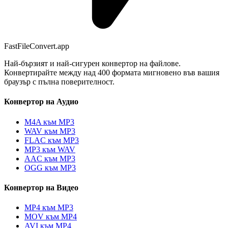
FastFileConvert.app
Най-бързият и най-сигурен конвертор на файлове.
Конвертирайте между над 400 формата мигновено във вашия
браузър с пълна поверителност.
Конвертор на Аудио
M4A към MP3
WAV към MP3
FLAC към MP3
MP3 към WAV
AAC към MP3
OGG към MP3
Конвертор на Видео
MP4 към MP3
MOV към MP4
AVI към MP4