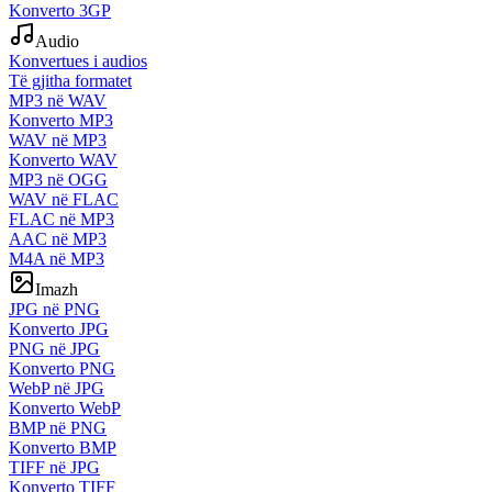
Konverto 3GP
Audio
Konvertues i audios
Të gjitha formatet
MP3 në WAV
Konverto MP3
WAV në MP3
Konverto WAV
MP3 në OGG
WAV në FLAC
FLAC në MP3
AAC në MP3
M4A në MP3
Imazh
JPG në PNG
Konverto JPG
PNG në JPG
Konverto PNG
WebP në JPG
Konverto WebP
BMP në PNG
Konverto BMP
TIFF në JPG
Konverto TIFF