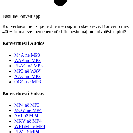
FastFileConvert.app
Konvertuesi më i shpejtë dhe më i sigurt i skedarëve. Konverto mes
400+ formateve menjëherë në shfletuesin tuaj me privatësi të plotë.
Konvertuesi i Audios
M4A në MP3
WAV në MP3
FLAC në MP3
MP3 në WAV
AAC në MP3
OGG në MP3
Konvertuesi i Videos
MP4 në MP3
MOV në MP4
AVI në MP4
MKV në MP4
WEBM në MP4
FLV në MP4