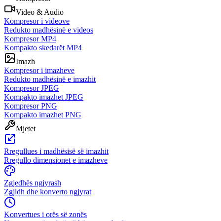
Video & Audio
Kompresor i videove
Redukto madhësinë e videos
Kompresor MP4
Kompakto skedarët MP4
Imazh
Kompresor i imazheve
Redukto madhësinë e imazhit
Kompresor JPEG
Kompakto imazhet JPEG
Kompresor PNG
Kompakto imazhet PNG
Mjetet
Rregullues i madhësisë së imazhit
Rregullo dimensionet e imazheve
Zgjedhës ngjyrash
Zgjidh dhe konverto ngjyrat
Konvertues i orës së zonës