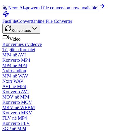
🚀 New: AI-powered file conversion now available!
FastFileConvert
Online File Converter
Konvertues
Video
Konvertues i videove
Të gjitha formatet
MP4 në AVI
Konverto MP4
MP4 në MP3
Nxirr audion
MP4 në WAV
Nxirr WAV
AVI në MP4
Konverto AVI
MOV në MP4
Konverto MOV
MKV në WEBM
Konverto MKV
FLV në MP4
Konverto FLV
3GP në MP4