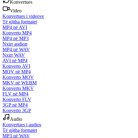
Konvertues
Video
Konvertues i videove
Të gjitha formatet
MP4 në AVI
Konverto MP4
MP4 në MP3
Nxirr audion
MP4 në WAV
Nxirr WAV
AVI në MP4
Konverto AVI
MOV në MP4
Konverto MOV
MKV në WEBM
Konverto MKV
FLV në MP4
Konverto FLV
3GP në MP4
Konverto 3GP
Audio
Konvertues i audios
Të gjitha formatet
MP3 në WAV