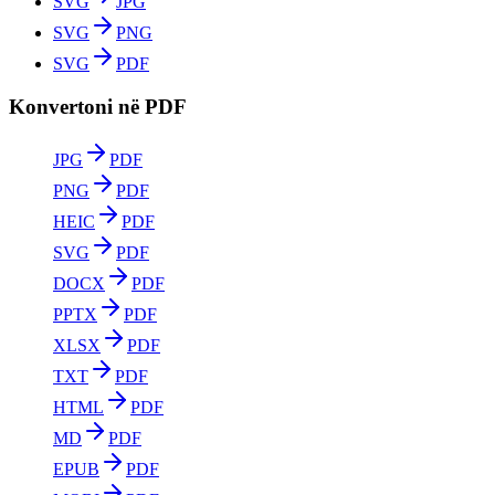
SVG
JPG
SVG
PNG
SVG
PDF
Konvertoni në PDF
JPG
PDF
PNG
PDF
HEIC
PDF
SVG
PDF
DOCX
PDF
PPTX
PDF
XLSX
PDF
TXT
PDF
HTML
PDF
MD
PDF
EPUB
PDF