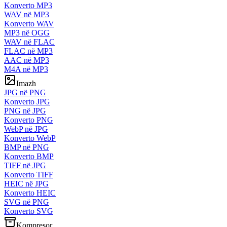
Konverto MP3
WAV në MP3
Konverto WAV
MP3 në OGG
WAV në FLAC
FLAC në MP3
AAC në MP3
M4A në MP3
Imazh
JPG në PNG
Konverto JPG
PNG në JPG
Konverto PNG
WebP në JPG
Konverto WebP
BMP në PNG
Konverto BMP
TIFF në JPG
Konverto TIFF
HEIC në JPG
Konverto HEIC
SVG në PNG
Konverto SVG
Kompresor