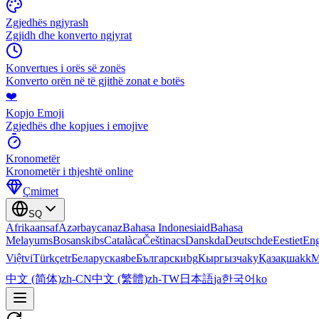
Zgjedhës ngjyrash
Zgjidh dhe konverto ngjyrat
Konvertues i orës së zonës
Konverto orën në të gjithë zonat e botës
❤️
Kopjo Emoji
Zgjedhës dhe kopjues i emojive
Kronometër
Kronometër i thjeshtë online
Çmimet
SQ
Afrikaans
af
Azərbaycan
az
Bahasa Indonesia
id
Bahasa
Melayu
ms
Bosanski
bs
Català
ca
Čeština
cs
Dansk
da
Deutsch
de
Eesti
et
Eng
Việt
vi
Türkçe
tr
Беларуская
be
Български
bg
Кыргызча
ky
Қазақша
kk
М
中文 (简体)
zh-CN
中文 (繁體)
zh-TW
日本語
ja
한국어
ko