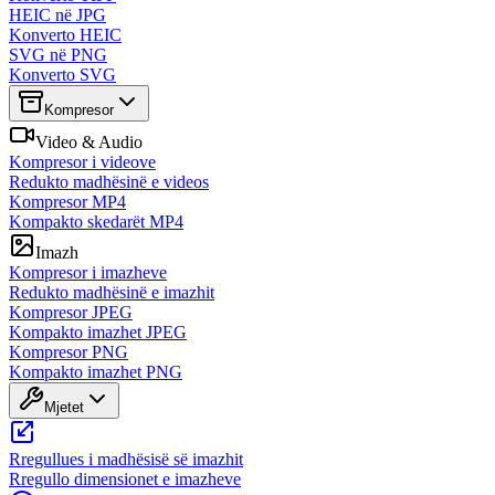
HEIC në JPG
Konverto HEIC
SVG në PNG
Konverto SVG
Kompresor
Video & Audio
Kompresor i videove
Redukto madhësinë e videos
Kompresor MP4
Kompakto skedarët MP4
Imazh
Kompresor i imazheve
Redukto madhësinë e imazhit
Kompresor JPEG
Kompakto imazhet JPEG
Kompresor PNG
Kompakto imazhet PNG
Mjetet
Rregullues i madhësisë së imazhit
Rregullo dimensionet e imazheve