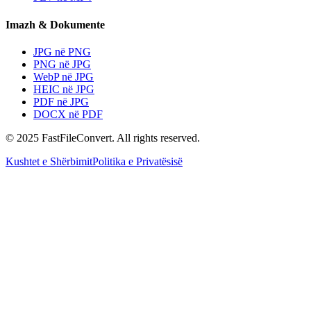
Imazh & Dokumente
JPG në PNG
PNG në JPG
WebP në JPG
HEIC në JPG
PDF në JPG
DOCX në PDF
© 2025 FastFileConvert. All rights reserved.
Kushtet e Shërbimit
Politika e Privatësisë