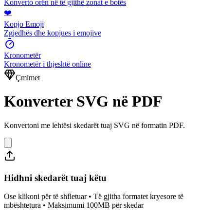
Konverto orën në të gjithë zonat e botës
❤️
Kopjo Emoji
Zgjedhës dhe kopjues i emojive
Kronometër
Kronometër i thjeshtë online
Çmimet
Konverter SVG në PDF
Konvertoni me lehtësi skedarët tuaj SVG në formatin PDF.
Hidhni skedarët tuaj këtu
Ose klikoni për të shfletuar • Të gjitha formatet kryesore të
mbështetura • Maksimumi 100MB për skedar