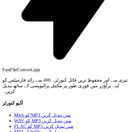
FastFileConvert.app
تیزی سے اور محفوظ ترین فائل کنورٹر۔ 400 سے زائد فارمیٹس کو
اپنے براؤزر میں فوری طور پر مکمل پرائیویسی کے ساتھ تبدیل
کریں۔
آڈیو کنورٹر
M4A کو MP3 میں تبدیل کریں
WAV کو MP3 میں تبدیل کریں
FLAC کو MP3 میں تبدیل کریں
MP3 کو WAV میں تبدیل کریں