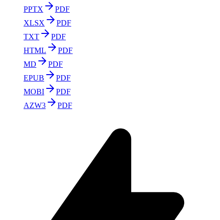
PPTX
PDF
XLSX
PDF
TXT
PDF
HTML
PDF
MD
PDF
EPUB
PDF
MOBI
PDF
AZW3
PDF