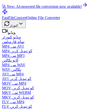
🚀 New: AI-powered file conversion now available!
FastFileConvert
Online File Converter
کنورٹر
ویڈیو
ویڈیو کنورٹر
تمام فارمیٹس
MP4 سے AVI
MP4 کو تبدیل کریں
MP4 سے MP3
آڈیو نکالیں
MP4 سے WAV
WAV نکالیں
AVI سے MP4
AVI کو تبدیل کریں
MOV سے MP4
MOV کو تبدیل کریں
MKV سے WEBM
MKV کو تبدیل کریں
FLV سے MP4
FLV کو تبدیل کریں