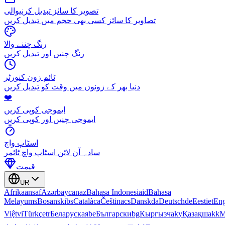
تصویر کا سائز تبدیل کرنیوالی
تصاویر کا سائز کسی بھی حجم میں تبدیل کریں
رنگ چننے والا
رنگ چنیں اور تبدیل کریں
ٹائم زون کنورٹر
دنیا بھر کے زونوں میں وقت کو تبدیل کریں
❤️
ایموجی کوپی کریں
ایموجی چنیں اور کوپی کریں
اسٹاپ واچ
سادہ آن لائن اسٹاپ واچ ٹائمر
قیمت
UR
Afrikaans
af
Azərbaycan
az
Bahasa Indonesia
id
Bahasa
Melayu
ms
Bosanski
bs
Català
ca
Čeština
cs
Dansk
da
Deutsch
de
Eesti
et
Eng
Việt
vi
Türkçe
tr
Беларуская
be
Български
bg
Кыргызча
ky
Қазақша
kk
М