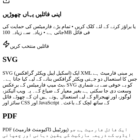
اپنی فائلیں یہاں چھوڑیں
یا براؤز کرنے کے لئے کلک کریں • تمام بڑے فارمیٹس کی حمایت کی
جاتی ہے • زیادہ سے زیادہ 100MB فی فائل
فائلیں منتخب کریں
SVG
SVG (اسکیل ایبل ویکٹر گرافکس) ایک XML پر مبنی فارمیٹ ہے
جس کا استعمال دو جہتی ویکٹر گرافکس بنانے کے لیے کیا جاتا ہے۔
بٹ میپ فارمیٹس کے برعکس، SVG کو بے خوفی سے بے شماری
وسعت دی جا سکتی ہے بغیر معیار کے ضیاع کے۔ یہ ویب آئیکنز،
لوگوز، اور تھیجرااو کے لیے استعمال ہوتے ہیں ان کے چھوٹے فائل
سائز اور CSS اور JavaScript کے ساتھ لچک کے باعث۔
PDF
PDF (پورٹیبل ڈاکیومنٹ فارمیٹ) ایک فائل فارمیٹ ہے جو
ایڈوب کے ذریعہ مارکیٹ کی یقین دہانی اور چھپائی