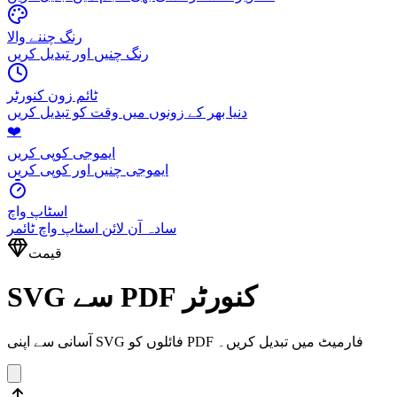
رنگ چننے والا
رنگ چنیں اور تبدیل کریں
ٹائم زون کنورٹر
دنیا بھر کے زونوں میں وقت کو تبدیل کریں
❤️
ایموجی کوپی کریں
ایموجی چنیں اور کوپی کریں
اسٹاپ واچ
سادہ آن لائن اسٹاپ واچ ٹائمر
قیمت
SVG سے PDF کنورٹر
آسانی سے اپنی SVG فائلوں کو PDF فارمیٹ میں تبدیل کریں۔