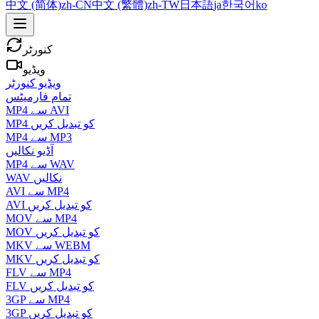
中文 (简体)
zh-CN
中文 (繁體)
zh-TW
日本語
ja
한국어
ko
کنورٹر
ویڈیو
ویڈیو کنورٹر
تمام فارمیٹس
MP4 سے AVI
MP4 کو تبدیل کریں
MP4 سے MP3
آڈیو نکالیں
MP4 سے WAV
WAV نکالیں
AVI سے MP4
AVI کو تبدیل کریں
MOV سے MP4
MOV کو تبدیل کریں
MKV سے WEBM
MKV کو تبدیل کریں
FLV سے MP4
FLV کو تبدیل کریں
3GP سے MP4
3GP کو تبدیل کریں