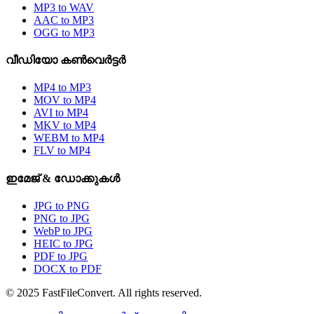
MP3 to WAV
AAC to MP3
OGG to MP3
വീഡിയോ കൺവെർട്ടർ
MP4 to MP3
MOV to MP4
AVI to MP4
MKV to MP4
WEBM to MP4
FLV to MP4
ഇമേജ് & ഡോക്കുകൾ
JPG to PNG
PNG to JPG
WebP to JPG
HEIC to JPG
PDF to JPG
DOCX to PDF
© 2025 FastFileConvert. All rights reserved.