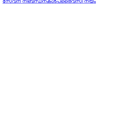
സേവന നിബന്ധനകൾ
പ്രൈവസി നയം