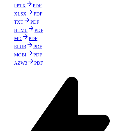
PPTX
PDF
XLSX
PDF
TXT
PDF
HTML
PDF
MD
PDF
EPUB
PDF
MOBI
PDF
AZW3
PDF