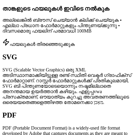
താങ്കളുടെ ഫയലുകൾ ഇവിടെ നൽകുക
അല്ലെങ്കിൽ ബ്രൗസ് ചെയ്യാൻ ക്ലിക്ക് ചെയ്യുക •
എല്ലാ പ്രധാന ഫോർമാറ്റുകളും പിന്തുണയ്ക്കുന്നു •
ദിവസമൊരു ഫയലിന് പരമാവധി 100MB
ഫയലുകൾ തിരഞ്ഞെടുക്കുക
SVG
SVG (Scalable Vector Graphics) ഒരു XML
അടിസ്ഥാനമാക്കിയിട്ടുള്ള രണ്ട്-സ്ഥിതി വെക്ടർ ഗ്രാഫിക്സ്
ഫോർമാറ്റാണ്. റാസ്റ്റർ ഫോർമാറ്റുകൾക്ക് പ്രതികൂലമായി,
SVG ബി പിന്തുണയോടെയൊന്നും നഷ്ടമില്ലാതെ
അനന്തമായ ഉയർത്താൻ കഴിയും. എളുപ്പvwa
പ്രസക്തമാണ്, ഔയാത്യം കുറച്ചു അവതരണത്തിലൂടെ
ഒരെയയതെങ്ങളെത്തിഴത്ത തോമനെക്കാ‍ מאַכן.
PDF
PDF (Portable Document Format) is a widely-used file format
developed by Adobe that captures documents as they are meant to