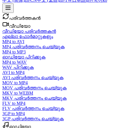
中文 (简体)
zh-CN
中文 (繁體)
zh-TW
日本語
ja
한국어
ko
പരിവർത്തകൻ
വീഡിയോ
വീഡിയോ പരിവർത്തകൻ
എല്ലാ ഫോർമാറ്റുകളും
MP4 to AVI
MP4 പരിവർത്തനം ചെയ്യുക
MP4 to MP3
ഓഡിയോ പിറിക്കുക
MP4 to WAV
WAV പിറിക്കുക
AVI to MP4
AVI പരിവർത്തനം ചെയ്യുക
MOV to MP4
MOV പരിവർത്തനം ചെയ്യുക
MKV to WEBM
MKV പരിവർത്തനം ചെയ്യുക
FLV to MP4
FLV പരിവർത്തനം ചെയ്യുക
3GP to MP4
3GP പരിവർത്തനം ചെയ്യുക
ഓഡിയോ