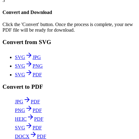
3
Convert and Download
Click the 'Convert' button. Once the process is complete, your new
PDF file will be ready for download.
Convert from SVG
SVG
JPG
SVG
PNG
SVG
PDF
Convert to PDF
JPG
PDF
PNG
PDF
HEIC
PDF
SVG
PDF
DOCX
PDF