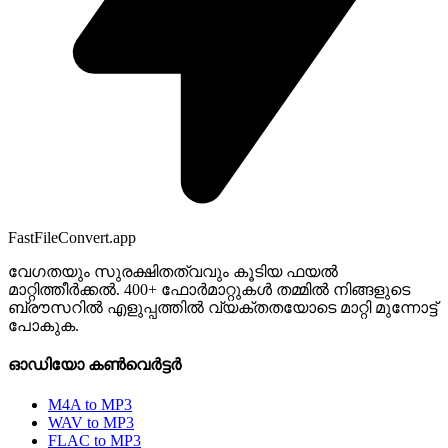
FastFileConvert.app
വേഗതയും സുരക്ഷിതത്വവും കൂടിയ ഫയൽ
മാറ്റിത്തീർക്കൽ. 400+ ഫോർമാറ്റുകൾ തമ്മിൽ നിങ്ങളുടെ
ബ്രൗസറിൽ എളുപ്പത്തിൽ വ്യക്തതയോടെ മാറ്റി മുന്നോട്ട്
പോകുക.
ഓഡിയോ കൺവെർട്ടർ
M4A to MP3
WAV to MP3
FLAC to MP3