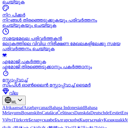
ചെയ്യുക
നിറ പിക്കർ
നിറങ്ങൾ തിരഞ്ഞെടുക്കുകയും പരിവർത്തനം
ചെയ്യുകയും ചെയ്യുക
സമയമേഖല പരിവർത്തകൻ
ലോകത്തിലെ വിവിധ നിരീക്ഷണ മേഖലകളിലേക്കു സമയ
പരിവർത്തനം ചെയ്യുക
❤️
എമോജി പകർത്തുക
എമോജി തിരഞ്ഞെടുക്കാനും പകർത്താനും
സ്റ്റോപ്പ്വാച്ച്
സിംപിൾ ഓൺലൈൻ സ്റ്റോപ്പ്വാച്ച് ടൈമർ
വില
ML
Afrikaans
af
Azərbaycan
az
Bahasa Indonesia
id
Bahasa
Melayu
ms
Bosanski
bs
Català
ca
Čeština
cs
Dansk
da
Deutsch
de
Eesti
et
Eng
Việt
vi
Türkçe
tr
Беларуская
be
Български
bg
Кыргызча
ky
Қазақша
kk
М