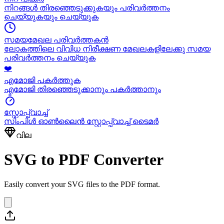
നിറങ്ങൾ തിരഞ്ഞെടുക്കുകയും പരിവർത്തനം
ചെയ്യുകയും ചെയ്യുക
സമയമേഖല പരിവർത്തകൻ
ലോകത്തിലെ വിവിധ നിരീക്ഷണ മേഖലകളിലേക്കു സമയ
പരിവർത്തനം ചെയ്യുക
❤️
എമോജി പകർത്തുക
എമോജി തിരഞ്ഞെടുക്കാനും പകർത്താനും
സ്റ്റോപ്പ്വാച്ച്
സിംപിൾ ഓൺലൈൻ സ്റ്റോപ്പ്വാച്ച് ടൈമർ
വില
SVG to PDF Converter
Easily convert your SVG files to the PDF format.