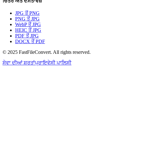
ਚਿੱਤਰ ਅਤੇ ਦਸਤਾਵੇਜ਼
JPG ਤੋਂ PNG
PNG ਤੋਂ JPG
WebP ਤੋਂ JPG
HEIC ਤੋਂ JPG
PDF ਤੋਂ JPG
DOCX ਤੋਂ PDF
© 2025 FastFileConvert. All rights reserved.
ਸੇਵਾ ਦੀਆਂ ਸ਼ਰਤਾਂ
ਪ੍ਰਾਇਵੇਸੀ ਪਾਲਿਸੀ