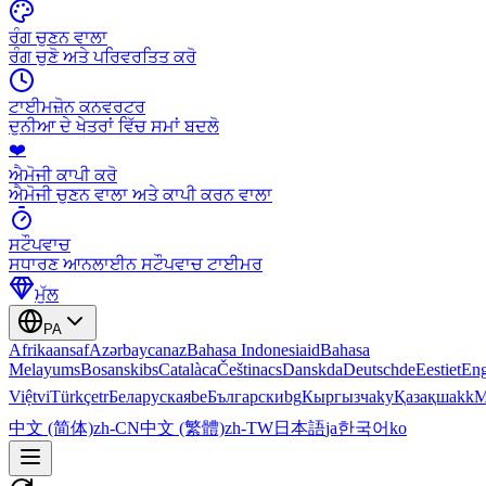
ਰੰਗ ਚੁਣਨ ਵਾਲਾ
ਰੰਗ ਚੁਣੋ ਅਤੇ ਪਰਿਵਰਤਿਤ ਕਰੋ
ਟਾਈਮਜ਼ੋਨ ਕਨਵਰਟਰ
ਦੁਨੀਆ ਦੇ ਖੇਤਰਾਂ ਵਿੱਚ ਸਮਾਂ ਬਦਲੋ
❤️
ਐਮੋਜੀ ਕਾਪੀ ਕਰੋ
ਐਮੋਜੀ ਚੁਣਨ ਵਾਲਾ ਅਤੇ ਕਾਪੀ ਕਰਨ ਵਾਲਾ
ਸਟੌਪਵਾਚ
ਸਧਾਰਣ ਆਨਲਾਈਨ ਸਟੌਪਵਾਚ ਟਾਈਮਰ
ਮੁੱਲ
PA
Afrikaans
af
Azərbaycan
az
Bahasa Indonesia
id
Bahasa
Melayu
ms
Bosanski
bs
Català
ca
Čeština
cs
Dansk
da
Deutsch
de
Eesti
et
Eng
Việt
vi
Türkçe
tr
Беларуская
be
Български
bg
Кыргызча
ky
Қазақша
kk
М
中文 (简体)
zh-CN
中文 (繁體)
zh-TW
日本語
ja
한국어
ko