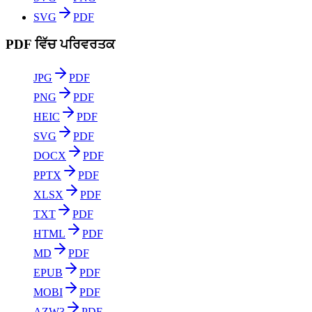
SVG
PDF
PDF ਵਿੱਚ ਪਰਿਵਰਤਕ
JPG
PDF
PNG
PDF
HEIC
PDF
SVG
PDF
DOCX
PDF
PPTX
PDF
XLSX
PDF
TXT
PDF
HTML
PDF
MD
PDF
EPUB
PDF
MOBI
PDF
AZW3
PDF