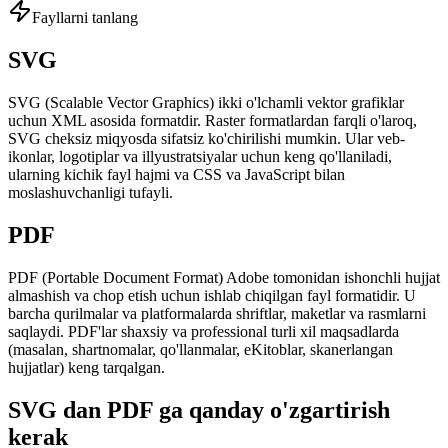
Fayllarni tanlang
SVG
SVG (Scalable Vector Graphics) ikki o'lchamli vektor grafiklar
uchun XML asosida formatdir. Raster formatlardan farqli o'laroq,
SVG cheksiz miqyosda sifatsiz ko'chirilishi mumkin. Ular veb-
ikonlar, logotiplar va illyustratsiyalar uchun keng qo'llaniladi,
ularning kichik fayl hajmi va CSS va JavaScript bilan
moslashuvchanligi tufayli.
PDF
PDF (Portable Document Format) Adobe tomonidan ishonchli hujjat
almashish va chop etish uchun ishlab chiqilgan fayl formatidir. U
barcha qurilmalar va platformalarda shriftlar, maketlar va rasmlarni
saqlaydi. PDF'lar shaxsiy va professional turli xil maqsadlarda
(masalan, shartnomalar, qo'llanmalar, eKitoblar, skanerlangan
hujjatlar) keng tarqalgan.
SVG dan PDF ga qanday o'zgartirish
kerak