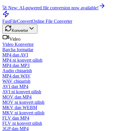
🚀 New: AI-powered file conversion now available!
FastFileConvert
Online File Converter
Konvertor
Video
Video Konvertor
Barcha formatlar
MP4 dan AVI
MP4 ni konvert qilish
MP4 dan MP3
Audio chiqarish
MP4 dan WAV
WAV chiqarish
AVI dan MP4
AVI ni konvert qilish
MOV dan MP4
MOV ni konvert qilish
MKV dan WEBM
MKV ni konvert qilish
FLV dan MP4
FLV ni konvert qilish
3GP dan MP4