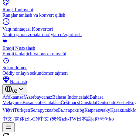
Rang Tanlovchi
Ranglar tanlash va konvert qilish
Vaqt mintaqasi Konvertori
Vaqtni jahon zonalari boʻylab oʻzgartirish
❤️
Emoji Nusxalash
Emoji tanlagich va nusxa oluvchi
Sekundomer
Oddiy onlayn sekundomer tajmeri
Narxlash
UZ
Afrikaans
af
Azərbaycan
az
Bahasa Indonesia
id
Bahasa
Melayu
ms
Bosanski
bs
Català
ca
Čeština
cs
Dansk
da
Deutsch
de
Eesti
et
Eng
Việt
vi
Türkçe
tr
Беларуская
be
Български
bg
Кыргызча
ky
Қазақша
kk
М
中文 (简体)
zh-CN
中文 (繁體)
zh-TW
日本語
ja
한국어
ko