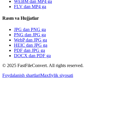
WEBM dan MP4 ga
FLV dan MP4 ga
Rasm va Hujjatlar
JPG dan PNG ga
PNG dan JPG ga
WebP dan JPG ga
HEIC dan JPG ga
PDF dan JPG ga
DOCX dan PDF ga
© 2025 FastFileConvert. All rights reserved.
Foydalanish shartlari
Maxfiylik siyosati