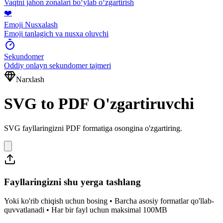
Vaqtni jahon zonalari boʻylab oʻzgartirish
❤️
Emoji Nusxalash
Emoji tanlagich va nusxa oluvchi
Sekundomer
Oddiy onlayn sekundomer tajmeri
Narxlash
SVG to PDF O'zgartiruvchi
SVG fayllaringizni PDF formatiga osongina o'zgartiring.
Fayllaringizni shu yerga tashlang
Yoki ko'rib chiqish uchun bosing • Barcha asosiy formatlar qo'llab-
quvvatlanadi • Har bir fayl uchun maksimal 100MB