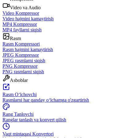
Video va Audio
Video Kompressor
Video hajmini kamaytirish
MP4 Kompressor
MP4 fayllarni siqish
Rasm
Rasm Kompressori
Rasm hajmini kamaytirish
JPEG Kompressor
JPEG rasmlarni siqish
PNG Kompressor
PNG rasmlarni siqish
Asboblar
Rasm Oʻlchovchi
Rasmlarni har qanday oʻlchamga o'zgartirish
Rang Tanlovchi
Ranglar tanlash va konvert qilish
Vaqt mintaqasi Konvertori