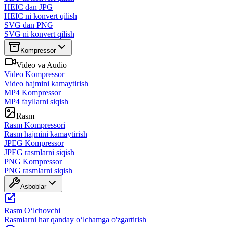
HEIC dan JPG
HEIC ni konvert qilish
SVG dan PNG
SVG ni konvert qilish
Kompressor
Video va Audio
Video Kompressor
Video hajmini kamaytirish
MP4 Kompressor
MP4 fayllarni siqish
Rasm
Rasm Kompressori
Rasm hajmini kamaytirish
JPEG Kompressor
JPEG rasmlarni siqish
PNG Kompressor
PNG rasmlarni siqish
Asboblar
Rasm Oʻlchovchi
Rasmlarni har qanday oʻlchamga o'zgartirish