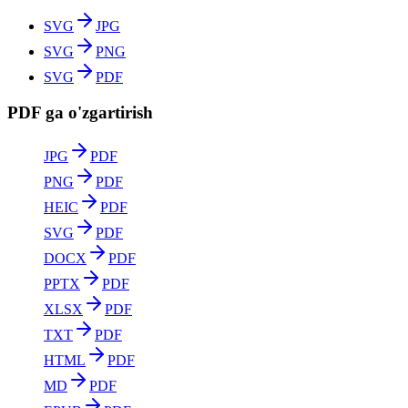
SVG
JPG
SVG
PNG
SVG
PDF
PDF ga o'zgartirish
JPG
PDF
PNG
PDF
HEIC
PDF
SVG
PDF
DOCX
PDF
PPTX
PDF
XLSX
PDF
TXT
PDF
HTML
PDF
MD
PDF