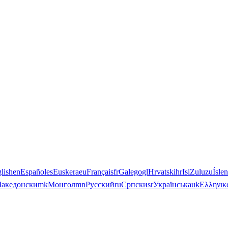
lish
en
Español
es
Euskera
eu
Français
fr
Galego
gl
Hrvatski
hr
IsiZulu
zu
Ísle
акедонски
mk
Монгол
mn
Русский
ru
Српски
sr
Українська
uk
Ελληνικ