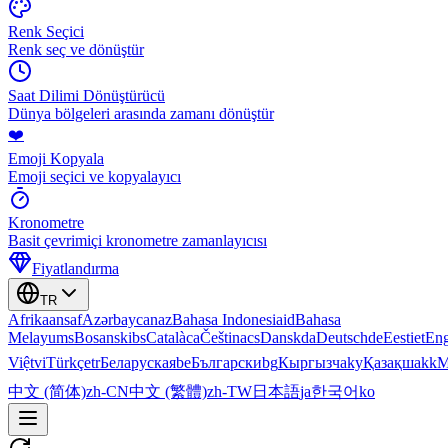
Renk Seçici
Renk seç ve dönüştür
Saat Dilimi Dönüştürücü
Dünya bölgeleri arasında zamanı dönüştür
❤️
Emoji Kopyala
Emoji seçici ve kopyalayıcı
Kronometre
Basit çevrimiçi kronometre zamanlayıcısı
Fiyatlandırma
TR
Afrikaans
af
Azərbaycan
az
Bahasa Indonesia
id
Bahasa
Melayu
ms
Bosanski
bs
Català
ca
Čeština
cs
Dansk
da
Deutsch
de
Eesti
et
Eng
Việt
vi
Türkçe
tr
Беларуская
be
Български
bg
Кыргызча
ky
Қазақша
kk
М
中文 (简体)
zh-CN
中文 (繁體)
zh-TW
日本語
ja
한국어
ko