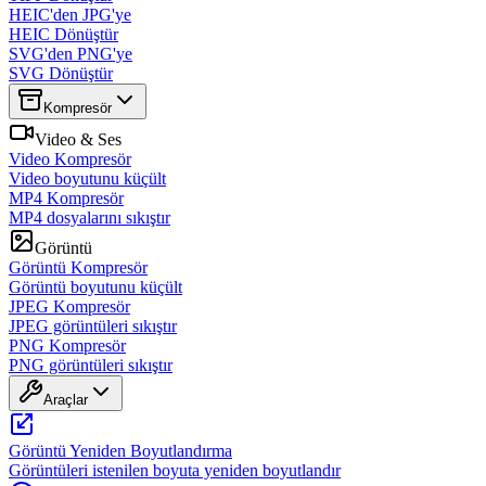
HEIC'den JPG'ye
HEIC Dönüştür
SVG'den PNG'ye
SVG Dönüştür
Kompresör
Video & Ses
Video Kompresör
Video boyutunu küçült
MP4 Kompresör
MP4 dosyalarını sıkıştır
Görüntü
Görüntü Kompresör
Görüntü boyutunu küçült
JPEG Kompresör
JPEG görüntüleri sıkıştır
PNG Kompresör
PNG görüntüleri sıkıştır
Araçlar
Görüntü Yeniden Boyutlandırma
Görüntüleri istenilen boyuta yeniden boyutlandır