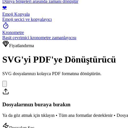
Dünya bölgeleri arasında zamanı dönüştür
❤️
Emoji Kopyala
Emoji seçici ve kopyalayıcı
Kronometre
Basit çevrimiçi kronometre zamanlayıcısı
Fiyatlandırma
SVG'yi PDF'ye Dönüştürücü
SVG dosyalarınızı kolayca PDF formatına dönüştürün.
Dosyalarınızı buraya bırakın
Ya da göz atmak için tıklayın • Tüm ana formatlar desteklenir • D
Dosyaları Seç