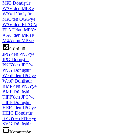
MP3 Dönüştür
WAV'den MP3'e
WAV Dönüştür
MP3'ten OGG'ye
WAV'den FLAC'a
FLAC'dan MP3'e
AAC'den MP3'e
M4A'dan MP3'e
Görüntü
JPG'den PNG'ye
JPG Dönüştür
PNG'den JPG'ye
PNG Dönüştür
WebP'den JPG'ye
WebP Dönüştür
BMP'den PNG'ye
BMP Dönüştür
TIFF'den JPG'ye
TIFF Dönüştür
HEIC'den JPG'ye
HEIC Dönüştür
SVG'den PNG'ye
SVG Dönüştür
Kompresör