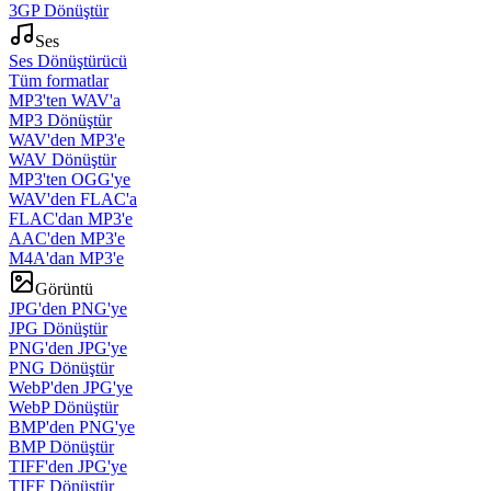
3GP Dönüştür
Ses
Ses Dönüştürücü
Tüm formatlar
MP3'ten WAV'a
MP3 Dönüştür
WAV'den MP3'e
WAV Dönüştür
MP3'ten OGG'ye
WAV'den FLAC'a
FLAC'dan MP3'e
AAC'den MP3'e
M4A'dan MP3'e
Görüntü
JPG'den PNG'ye
JPG Dönüştür
PNG'den JPG'ye
PNG Dönüştür
WebP'den JPG'ye
WebP Dönüştür
BMP'den PNG'ye
BMP Dönüştür
TIFF'den JPG'ye
TIFF Dönüştür