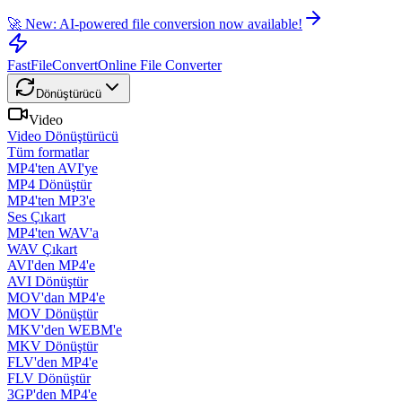
🚀 New: AI-powered file conversion now available!
FastFileConvert
Online File Converter
Dönüştürücü
Video
Video Dönüştürücü
Tüm formatlar
MP4'ten AVI'ye
MP4 Dönüştür
MP4'ten MP3'e
Ses Çıkart
MP4'ten WAV'a
WAV Çıkart
AVI'den MP4'e
AVI Dönüştür
MOV'dan MP4'e
MOV Dönüştür
MKV'den WEBM'e
MKV Dönüştür
FLV'den MP4'e
FLV Dönüştür
3GP'den MP4'e