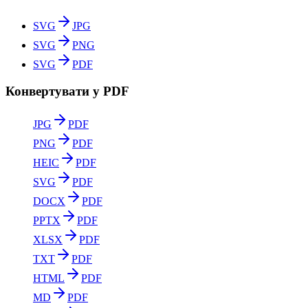
SVG
JPG
SVG
PNG
SVG
PDF
Конвертувати у PDF
JPG
PDF
PNG
PDF
HEIC
PDF
SVG
PDF
DOCX
PDF
PPTX
PDF
XLSX
PDF
TXT
PDF
HTML
PDF
MD
PDF