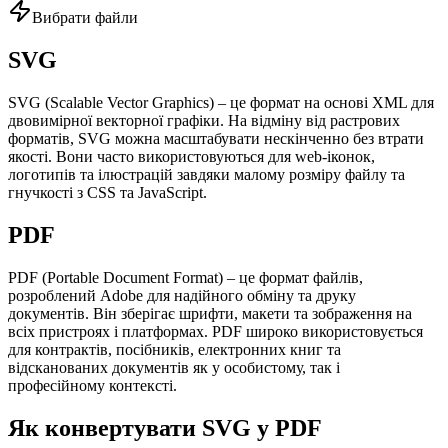
Вибрати файли
SVG
SVG (Scalable Vector Graphics) – це формат на основі XML для
двовимірної векторної графіки. На відміну від растрових
форматів, SVG можна масштабувати нескінченно без втрати
якості. Вони часто використовуються для web-іконок,
логотипів та ілюстрацій завдяки малому розміру файлу та
гнучкості з CSS та JavaScript.
PDF
PDF (Portable Document Format) – це формат файлів,
розроблений Adobe для надійного обміну та друку
документів. Він зберігає шрифти, макети та зображення на
всіх пристроях і платформах. PDF широко використовується
для контрактів, посібників, електронних книг та
відсканованих документів як у особистому, так і
професійному контексті.
Як конвертувати SVG у PDF