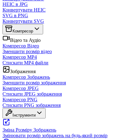
HEIC в JPG
Конвертувати HEIC
SVG в PNG
Конвертувати SVG
Компресор
Відео та Аудіо
Компресор Відео
Зменшити розмір відео
Компресор MP4
Стискати MP4 файли
Зображення
Компресор Зображень
Зменшити розмір зображення
Компресор JPEG
Стискати JPEG зображення
Компресор PNG
Стискати PNG зображення
Інструменти
Зміна Розміру Зображень
Змінювати розмір зображень на будь-який розмір