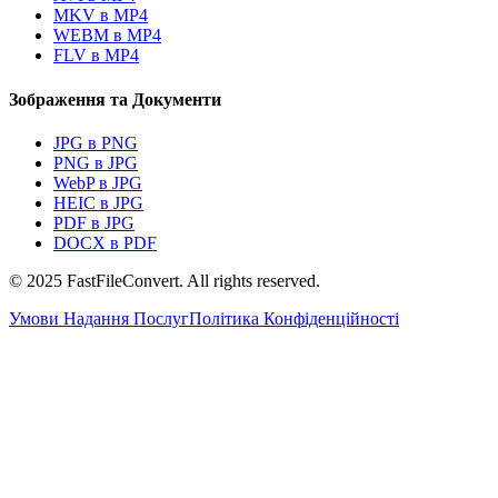
MKV в MP4
WEBM в MP4
FLV в MP4
Зображення та Документи
JPG в PNG
PNG в JPG
WebP в JPG
HEIC в JPG
PDF в JPG
DOCX в PDF
© 2025 FastFileConvert. All rights reserved.
Умови Надання Послуг
Політика Конфіденційності