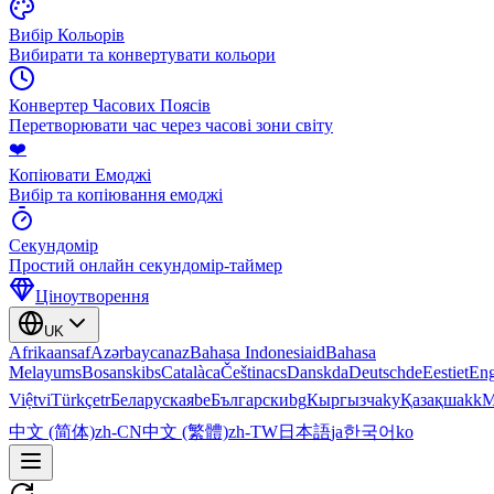
Вибір Кольорів
Вибирати та конвертувати кольори
Конвертер Часових Поясів
Перетворювати час через часові зони світу
❤️
Копіювати Емоджі
Вибір та копіювання емоджі
Секундомір
Простий онлайн секундомір-таймер
Ціноутворення
UK
Afrikaans
af
Azərbaycan
az
Bahasa Indonesia
id
Bahasa
Melayu
ms
Bosanski
bs
Català
ca
Čeština
cs
Dansk
da
Deutsch
de
Eesti
et
Eng
Việt
vi
Türkçe
tr
Беларуская
be
Български
bg
Кыргызча
ky
Қазақша
kk
М
中文 (简体)
zh-CN
中文 (繁體)
zh-TW
日本語
ja
한국어
ko