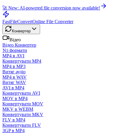
🚀 New: AI-powered file conversion now available!
FastFileConvert
Online File Converter
Конвертер
Відео
Відео Конвертер
Усі формати
MP4 в AVI
Конвертувати MP4
MP4 в MP3
Витяг аудіо
MP4 в WAV
Витяг WAV
AVI в MP4
Конвертувати AVI
MOV в MP4
Конвертувати MOV
MKV в WEBM
Конвертувати MKV
FLV в MP4
Конвертувати FLV
3GP в MP4