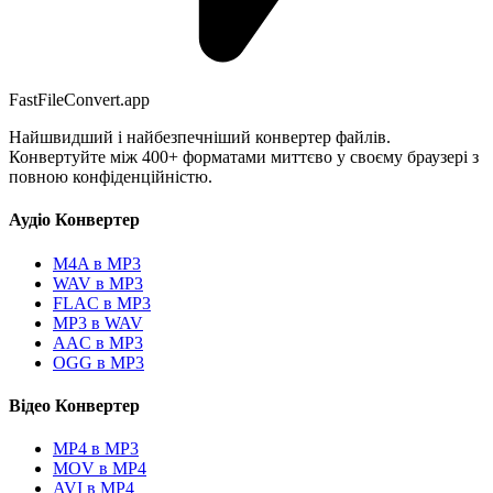
FastFileConvert.app
Найшвидший і найбезпечніший конвертер файлів.
Конвертуйте між 400+ форматами миттєво у своєму браузері з
повною конфіденційністю.
Аудіо Конвертер
M4A в MP3
WAV в MP3
FLAC в MP3
MP3 в WAV
AAC в MP3
OGG в MP3
Відео Конвертер
MP4 в MP3
MOV в MP4
AVI в MP4