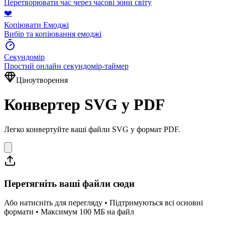
Перетворювати час через часові зони світу
❤️
Копіювати Емоджі
Вибір та копіювання емоджі
Секундомір
Простий онлайн секундомір-таймер
Ціноутворення
Конвертер SVG у PDF
Легко конвертуйте ваші файли SVG у формат PDF.
Перетягніть ваші файли сюди
Або натисніть для перегляду • Підтримуються всі основні
формати • Максимум 100 МБ на файл