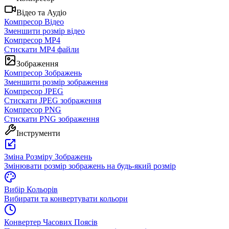
Відео та Аудіо
Компресор Відео
Зменшити розмір відео
Компресор MP4
Стискати MP4 файли
Зображення
Компресор Зображень
Зменшити розмір зображення
Компресор JPEG
Стискати JPEG зображення
Компресор PNG
Стискати PNG зображення
Інструменти
Зміна Розміру Зображень
Змінювати розмір зображень на будь-який розмір
Вибір Кольорів
Вибирати та конвертувати кольори
Конвертер Часових Поясів